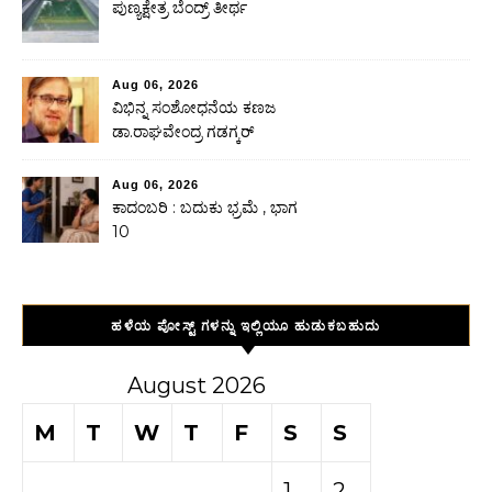
ಪುಣ್ಯಕ್ಷೇತ್ರ ಬೆಂದ್ರ್ ತೀರ್ಥ
Aug 06, 2026
ವಿಭಿನ್ನ ಸಂಶೋಧನೆಯ ಕಣಜ
ಡಾ.ರಾಘವೇಂದ್ರ ಗಡಗ್ಕರ್
Aug 06, 2026
ಕಾದಂಬರಿ : ಬದುಕು ಭ್ರಮೆ , ಭಾಗ
10
ಹಳೆಯ ಪೋಸ್ಟ್ ಗಳನ್ನು ಇಲ್ಲಿಯೂ ಹುಡುಕಬಹುದು
August 2026
M
T
W
T
F
S
S
1
2