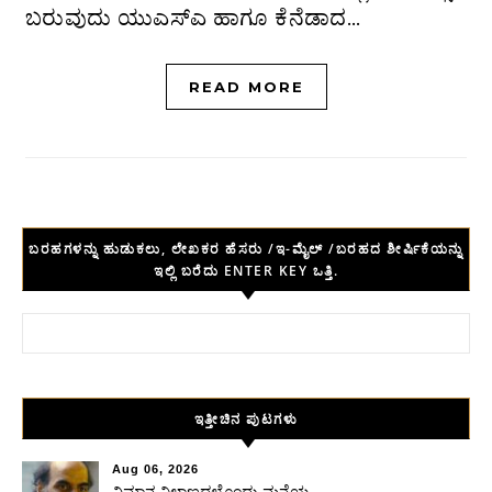
ಬರುವುದು ಯು‌ಎಸ್‌ಎ ಹಾಗೂ ಕೆನೆಡಾದ…
READ MORE
ಬರಹಗಳನ್ನು ಹುಡುಕಲು, ಲೇಖಕರ ಹೆಸರು /ಇ-ಮೈಲ್ /ಬರಹದ ಶೀರ್ಷಿಕೆಯನ್ನು
ಇಲ್ಲಿ ಬರೆದು ENTER KEY ಒತ್ತಿ.
Search for:
ಇತ್ತೀಚಿನ ಪುಟಗಳು
Aug 06, 2026
ವಿಮಾನ ನಿಲ್ದಾಣದಲ್ಲೊಂದು ಮನೆಯ