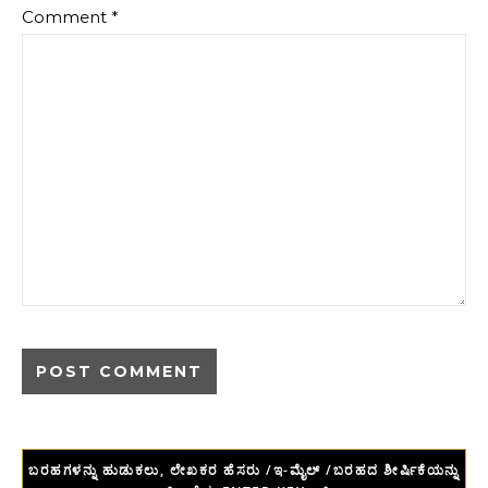
Comment
*
ಬರಹಗಳನ್ನು ಹುಡುಕಲು, ಲೇಖಕರ ಹೆಸರು /ಇ-ಮೈಲ್ /ಬರಹದ ಶೀರ್ಷಿಕೆಯನ್ನು