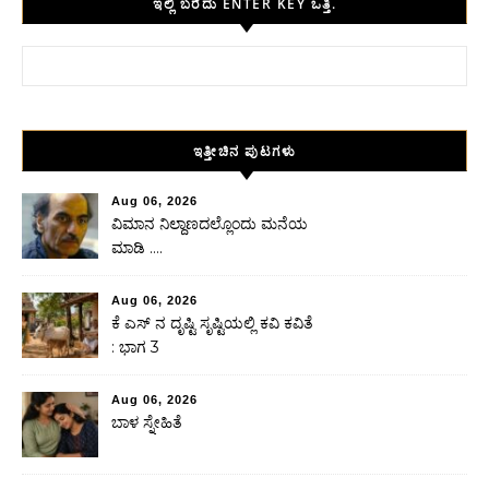
ಇಲ್ಲಿ ಬರೆದು ENTER KEY ಒತ್ತಿ.
Search for:
ಇತ್ತೀಚಿನ ಪುಟಗಳು
Aug 06, 2026
ವಿಮಾನ ನಿಲ್ದಾಣದಲ್ಲೊಂದು ಮನೆಯ
ಮಾಡಿ ….
Aug 06, 2026
ಕೆ ಎಸ್ ನ ದೃಷ್ಟಿ ಸೃಷ್ಟಿಯಲ್ಲಿ ಕವಿ ಕವಿತೆ
: ಭಾಗ 3
Aug 06, 2026
ಬಾಳ ಸ್ನೇಹಿತೆ