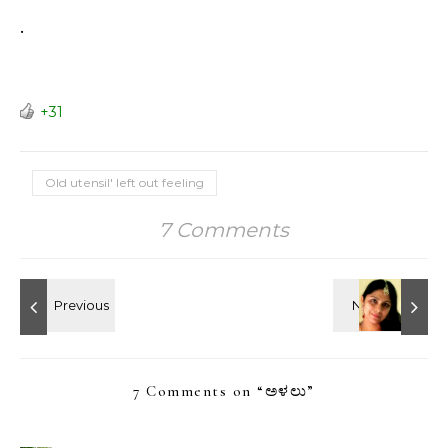
.
+31
Old utensil' left out feeling
7 Comments
7 Comments on “
ಅಳಲು
”