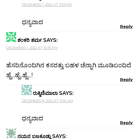
DECEMBER 1, 2022 AT 3:33 PM
ಧನ್ಯವಾದ
Reply
ಶಂಕರಿ ಶರ್ಮ
SAYS:
DECEMBER 1, 2022 AT 10:35 PM
ಹೆಸರಿನೊಂದಿಗಿನ ಕಸರತ್ತು ಬಹಳ ಚೆನ್ನಾಗಿ ಮೂಡಿಬಂದಿದೆ
ಹ್ಹೆ…ಹ್ಹೆ..ಹ್ಹೆ…!
Reply
ರುಕ್ಮಿಣಿಮಾಲಾ
SAYS:
DECEMBER 8, 2022 AT 11:02 AM
ಧನ್ಯವಾದ
Reply
ನಯನ ಬಜಕೂಡ್ಲು
SAYS: