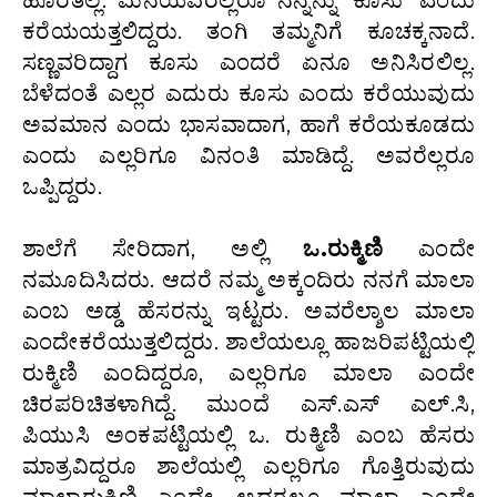
ಕರೆಯಯತ್ತಲಿದ್ದರು. ತಂಗಿ ತಮ್ಮನಿಗೆ ಕೂಚಕ್ಕನಾದೆ.
ಸಣ್ಣವರಿದ್ದಾಗ ಕೂಸು ಎಂದರೆ ಏನೂ ಅನಿಸಿರಲಿಲ್ಲ.
ಬೆಳೆದಂತೆ ಎಲ್ಲರ ಎದುರು ಕೂಸು ಎಂದು ಕರೆಯುವುದು
ಅವಮಾನ ಎಂದು ಭಾಸವಾದಾಗ, ಹಾಗೆ ಕರೆಯಕೂಡದು
ಎಂದು ಎಲ್ಲರಿಗೂ ವಿನಂತಿ ಮಾಡಿದ್ದೆ. ಅವರೆಲ್ಲರೂ
ಒಪ್ಪಿದ್ದರು.
ಶಾಲೆಗೆ ಸೇರಿದಾಗ, ಅಲ್ಲಿ
ಒ.ರುಕ್ಮಿಣಿ
ಎಂದೇ
ನಮೂದಿಸಿದರು. ಆದರೆ ನಮ್ಮ ಅಕ್ಕಂದಿರು ನನಗೆ ಮಾಲಾ
ಎಂಬ ಅಡ್ಡ ಹೆಸರನ್ನು ಇಟ್ಟರು. ಅವರೆಲ್ಶಾಲ ಮಾಲಾ
ಎಂದೇಕರೆಯುತ್ತಲಿದ್ದರು. ಶಾಲೆಯಲ್ಲೂ ಹಾಜರಿಪಟ್ಟಿಯಲ್ಲಿ
ರುಕ್ಮಿಣಿ ಎಂದಿದ್ದರೂ, ಎಲ್ಲರಿಗೂ ಮಾಲಾ ಎಂದೇ
ಚಿರಪರಿಚಿತಳಾಗಿದ್ದೆ. ಮುಂದೆ ಎಸ್.ಎಸ್ ಎಲ್.ಸಿ,
ಪಿಯುಸಿ ಅಂಕಪಟ್ಟಿಯಲ್ಲಿ ಒ. ರುಕ್ಮಿಣಿ ಎಂಬ ಹೆಸರು
ಮಾತ್ರವಿದ್ದರೂ ಶಾಲೆಯಲ್ಲಿ ಎಲ್ಲರಿಗೂ ಗೊತ್ತಿರುವುದು
ಮಾಲಾರುಕ್ಮಿಣಿ ಎಂದೇ. ಅದರಲ್ಲೂ ಮಾಲಾ ಎಂದೇ