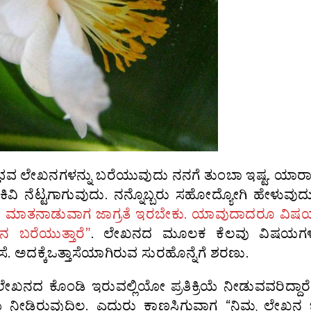
ಭವ ಲೇಖನಗಳನ್ನು ಬರೆಯುವುದು ನನಗೆ ತುಂಬಾ ಇಷ್ಟ. ಯಾರ
ನ ಕಿವಿ ನೆಟ್ಟಗಾಗುವುದು. ನನ್ನೊಬ್ಬರು ಸಹೋದ್ಯೋಗಿ ಹೇಳುವುದ
ಮಾತನಾಡುವಾಗ ಜಾಗ್ರತೆ‌ ಇರಬೇಕು. ಯಾವುದಾದರೂ ವಿಷಯ
ನ ಬರೆಯುತ್ತಾರೆ”
. ಲೇಖನದ ಮೂಲಕ ಕೆಲವು ವಿಷಯಗಳ 
. ಅದಕ್ಕೆ‌ಒತ್ತಾಸೆಯಾಗಿರುವ ಸುರಹೊನ್ನೆಗೆ ಶರಣು.
ಖನದ ಕೊಂಡಿ‌ ಇರುವಲ್ಲಿಯೋ ಪ್ರತಿಕ್ರಿಯೆ ನೀಡುವವರಿದ್ದಾರೆ.
ಿಯೆ ನೀಡಿರುವುದಿಲ್ಲ. ಎದುರು ಕಾಣಸಿಗುವಾಗ “ನಿಮ್ಮ ಲೇಖನ 