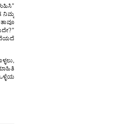
ಹಿಸಿ”
ನಿಮ್ಮ
 ತಾವೂ
ಹುದೇ?”
ನೆಯದೆ
ಳ್ಳಲು,
ಮಾಹಿತಿ
ಒಳ್ಳೆಯ