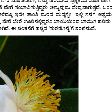
ಿ ನಗು ಮೂಡಿದರೂ, ನಮ್ಮ ಹಿರಿಯರು ಪ್ರಕೃತಿಯ ಜೊತೆ ಹೇಗೆ 
ೆ ಹೇಗೆ ಸಂಭಾಷಿಸುತ್ತಿದ್ದರು‌ ಅನ್ನುವುದು ವೇದ್ಯವಾಗುತ್ತದೆ. ಒಂ
ೇಳಿದ್ದೂ ಇದೇ ಶಾಂತಿ ಮರದ ಮದ್ದನ್ನೇ! ಇಲ್ಲಿ ನನಗೆ ಆಶ್ಚ
ಬೇರೆ ಬೇರೆ‌ ಊರಿನಲ್ಲಿದ್ದರೂ ಬಾಯಿಯಿಂದ ಬಾಯಿಗೆ ಹರಿದು
ಾಗಿದೆ. ಈ ಚಿಂತನೆಗೆ ಹಚ್ಚಿದ ‘ಸುರಹೊನ್ನೆ’ಗೆ ಶರಣೆನುವೆ.