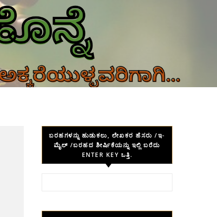
ಬರಹಗಳನ್ನು ಹುಡುಕಲು, ಲೇಖಕರ ಹೆಸರು /ಇ-
ಮೈಲ್ /ಬರಹದ ಶೀರ್ಷಿಕೆಯನ್ನು ಇಲ್ಲಿ ಬರೆದು
ENTER KEY ಒತ್ತಿ.
Search for: