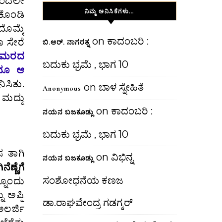
ಿಂದಲೇ
ನಿಮ್ಮ ಅನಿಸಿಕೆಗಳು…
ಕೊಂಡಿ
ದೊಮ್ಮೆ
on
ಕಾದಂಬರಿ :
ಾ ಸೇರೆ
ಬಿ.ಆರ್. ನಾಗರತ್ನ
ೆ ಮರದ
ಬದುಕು ಭ್ರಮೆ , ಭಾಗ 10
ನಾನೂ ಆ
ಿಸಿತು.
on
ಬಾಳ ಸ್ನೇಹಿತೆ
Anonymous
 ಮದ್ದು
on
ಕಾದಂಬರಿ :
ನಯನ ಬಜಕೂಡ್ಲು
ಬದುಕು ಭ್ರಮೆ , ಭಾಗ 10
ತಾಗಿ‌
on
ವಿಭಿನ್ನ
ನಯನ ಬಜಕೂಡ್ಲು
ಣ್ಣೆಗೆ
ಸಂಶೋಧನೆಯ ಕಣಜ
ನೊಂದು
 ಅಪ್ಪಿ
ಡಾ.ರಾಘವೇಂದ್ರ ಗಡಗ್ಕರ್
ರ್ಜಿ