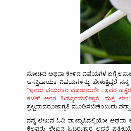
ನೋಡಿದ‌ ಅಥವಾ ಕೇಳಿದ ವಿಷಯಗಳ ಬಗ್ಗೆ ಅನು
ಆಸಕ್ತಿದಾಯಕ ವಿಷಯಗಳನ್ನು ಹೇಳುತ್ತಿದ್ದರೆ ನನ್
“ಇವರು ಭಯಂಕರ ಮಾರಾಯರೇ….ಇವರ ಹತ್ತಿರ 
ಕಚಕ್‌ ಅಂತ ಹಿಡ್ಕೊಂಡುಬಿಡ್ತಾರೆ. ಮತ್ತೆ ಲೇಖ
ಸ್ವಲ್ಪವಾದರೂಜಾಗೃತಿ ಮೂಡಿಸಬೇಕೆಂಬುದು ನನ್ನಾಸೆ
ನನ್ನ ಲೇಖನ ಓದಿ ವಾಟ್ಸಾಪಿನಲ್ಲಿಯೋ‌ ಅಥವಾ ಲೇ
ಕೆಲವರು ಲೇಖನ ಓದಿರುತ್ತಾರೆ‌ ಆದರೆ ಪ್ರತಿಕ್ರ