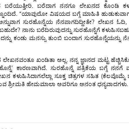
ಚಂದ ಬರೆಯುತ್ತೀರಿ. ಬರೆದಾಗ ನನಗೂ ಲೇಖನದ ಕೊಂಡಿ ಕಳು
ನೊಂದಿದೆ. “ಯಾವುದೋ ವಿಷಯದ ಬಗ್ಗೆ ಮಾಹಿತಿ ಹುಡುಕುವಾಗ 
 ಅನ್ನುವಾಗ ಸುರಹೊನ್ನೆಯ ನೆನಪಾಗದಿದ್ದೀತೇ? ಲೇಖನ ಓದಿ,
ೆಯಬಹುದೇ? ನಾನು ಬರೆದಿರುವುದನ್ನು ಸುರಹೊನ್ನೆಗೆ ಕಳುಹಿಸಬ
್ನು ಕಂಡು ಮನಸ್ಸು ತುಂಬಿ ಬಂದಾಗ ಸುರಹೊನ್ನೆಯನ್ನು ನೆ
ಲೇಖನವಂತೂ ಖಂಡಿತಾ‌ ಅಲ್ಲ. ನನ್ನ ಜ್ಞಾನದ ಮಟ್ಟ ಹೆಚ್ಚಿಸಿಕೊ
ರಹೊನ್ನೆ’ ಕಾರಣವಾಗಿದೆ. ಸುರಹೊನ್ನೆ ಪತ್ರಿಕೆಯ ಬಗ್ಗೆ ನನಗೆ 
 ಕಳುಹಿಸಿದಾಗಲೆಲ್ಲಾ ಸೂಕ್ತ ಚಿತ್ರಗಳ ಸಹಿತ (ಕೆಲವೊಮ್ಮೆ 
್ರಕಟಿಸುವ ಶ್ರೀಮತಿ ಹೇಮಮಾಲಾ‌ ಅವರಿಗೂ‌ ಅನಂತ ಧನ್ಯವಾದಗಳು.