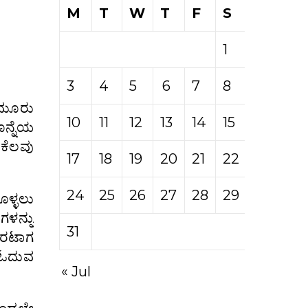
M
T
W
T
F
S
S
1
2
3
4
5
6
7
8
9
 ಮೂರು
10
11
12
13
14
15
16
ನ್ನೆಯ‌
 ಕೆಲವು
17
18
19
20
21
22
23
24
25
26
27
28
29
30
ೊಳ್ಳಲು
ಳನ್ನು
31
ೊರಟಾಗ
 ಓದುವ
« Jul