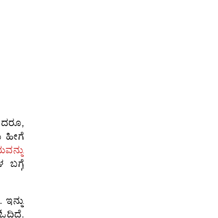
ಾದರೂ,
ು ಹೀಗೆ
ವನ್ನು
ಬಗ್ಗೆ
 ಇನ್ನು
ಓದಿದೆ.