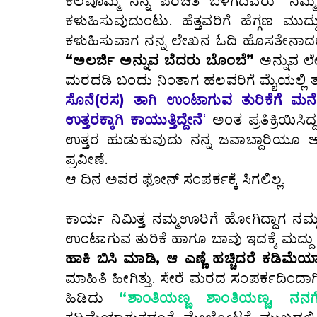
ಕೆಲವೊಮ್ಮೆ ನನ್ನ ಪರಿಚಿತ ಬಳಗದವರು “ನಿ
ಕಳುಹಿಸುವುದುಂಟು. ಹೆತ್ತವರಿಗೆ ಹೆಗ್ಗಣ ಮ
ಕಳುಹಿಸುವಾಗ ನನ್ನ ಲೇಖನ ಓದಿ ಹೊಸತೇನಾದರೂ ಪ
“ಅಲರ್ಜಿ‌ ಅನ್ನುವ ಬೆದರು ಬೊಂಬೆ”
ಅನ್ನುವ ಲ
ಮರದಡಿ ಬಂದು ನಿಂತಾಗ ಹಲವರಿಗೆ ಮೈಯಲ್ಲಿ ತುರಿಕೆ ಬ
ಸೊನೆ(ರಸ) ತಾಗಿ‌ ಉಂಟಾಗುವ ತುರಿಕೆಗೆ ಮನೆಮದ
ಉತ್ತರಕ್ಕಾಗಿ ಕಾಯುತ್ತಿದ್ದೇನೆ‌
‘
ಅಂತ ಪ್ರತಿಕ್ರಿಯಿಸಿ
ಉತ್ತರ ಹುಡುಕುವುದು ನನ್ನ ಜವಾಬ್ದಾರಿಯೂ‌ ಆಗಿ
ಪ್ರವೀಣೆ.
ಆ ದಿನ ಅವರ ಫೋನ್ ಸಂಪರ್ಕಕ್ಕೆ ಸಿಗಲಿಲ್ಲ.
ಕಾರ್ಯ ನಿಮಿತ್ತ ನಮ್ಮ‌ಊರಿಗೆ ಹೋಗಿದ್ದಾಗ ನ
ಉಂಟಾಗುವ ತುರಿಕೆ ಹಾಗೂ ಬಾವು ಇದಕ್ಕೆ ಮದ್ದ
ಹಾಕಿ ಬಿಸಿ ಮಾಡಿ, ಆ ಎಣ್ಣೆ ಹಚ್ಚಿದರೆ ಕಡಿಮೆ
ಮಾಹಿತಿ ಹೀಗಿತ್ತು. ಸೇರೆ ಮರದ ಸಂಪರ್ಕದಿಂದಾ
ಹಿಡಿದು
“ಶಾಂತಿಯಣ್ಣ ಶಾಂತಿಯಣ್ಣ, ನನಗೆ