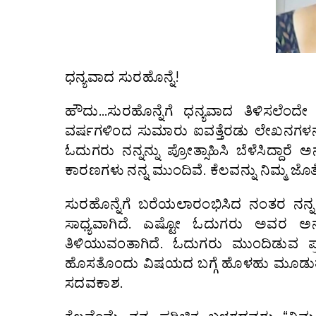
ಧನ್ಯವಾದ ಸುರಹೊನ್ನೆ!
ಹೌದು…ಸುರಹೊನ್ನೆಗೆ ಧನ್ಯವಾದ ತಿಳಿಸಲೆ
ವರ್ಷಗಳಿಂದ ಸುಮಾರು‌ ಐವತ್ತೆರಡು ಲೇಖನಗಳನ್ನು
ಓದುಗರು ನನ್ನನ್ನು ಪ್ರೋತ್ಸಾಹಿಸಿ ಬೆಳೆಸಿದ್ದಾರ
ಕಾರಣಗಳು ನನ್ನ ಮುಂದಿವೆ. ಕೆಲವನ್ನು ನಿಮ್ಮ ಜೊತ
ಸುರಹೊನ್ನೆಗೆ ಬರೆಯಲಾರಂಭಿಸಿದ ನಂತರ ನನ್ನ‌ ಓ
ಸಾಧ್ಯವಾಗಿದೆ. ಎಷ್ಟೋ ಓದುಗರು‌ ಅವರ ಅನು
ತಿಳಿಯುವಂತಾಗಿದೆ. ಓದುಗರು ಮುಂದಿಡುವ ಪ
ಹೊಸತೊಂದು ವಿಷಯದ ಬಗ್ಗೆ ಹೊಳಹು ಮೂಡುತ್ತದ
ಸದವಕಾಶ.