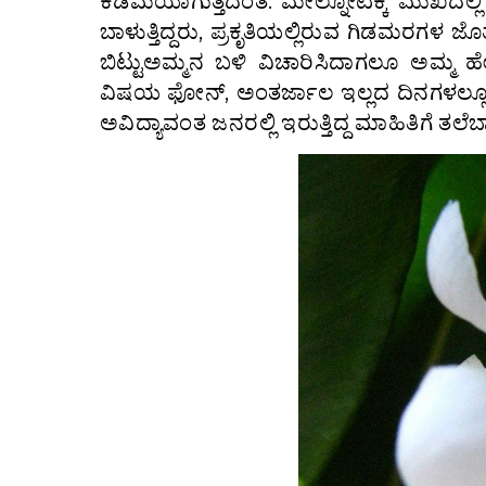
ಕಡಿಮೆಯಾಗುತ್ತದಂತೆ. ಮೇಲ್ನೋಟಕ್ಕೆ ಮುಖದಲ್ಲ
ಬಾಳುತ್ತಿದ್ದರು, ಪ್ರಕೃತಿಯಲ್ಲಿರುವ ಗಿಡಮರಗಳ ಜೊತ
ಬಿಟ್ಟು‌ಅಮ್ಮನ ಬಳಿ ವಿಚಾರಿಸಿದಾಗಲೂ ಅಮ್ಮ ಹ
ವಿಷಯ ಫೋನ್, ಅಂತರ್ಜಾಲ ಇಲ್ಲದ ದಿನಗಳಲ್ಲೂ 
ಅವಿದ್ಯಾವಂತ ಜನರಲ್ಲಿ‌ ಇರುತ್ತಿದ್ದ ಮಾಹಿತಿಗೆ ತಲೆಬ