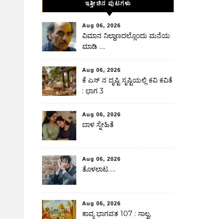
ಇತ್ತೀಚಿನ ಪುಟಗಳು
Aug 06, 2026
ವಿಮಾನ ನಿಲ್ದಾಣದಲ್ಲೊಂದು ಮನೆಯ
ಮಾಡಿ ….
Aug 06, 2026
ಕೆ ಎಸ್ ನ ದೃಷ್ಟಿ ಸೃಷ್ಟಿಯಲ್ಲಿ ಕವಿ ಕವಿತೆ
: ಭಾಗ 3
Aug 06, 2026
ಬಾಳ ಸ್ನೇಹಿತೆ
Aug 06, 2026
ತೊಳಲಾಟ…..
Aug 06, 2026
ಕಾವ್ಯ ಭಾಗವತ 107 : ಸಾಲ್ವ,