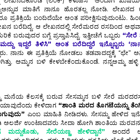
ಮ್ಮ ಲೇಖನದಕೊಂಡಿ (ಲಿಂಕ್) ಕಳುಹಿಸಿ” ಅಂದಾಗ ಖುಷಿಯ
ುದ್ದು‌ಅನ್ನುವ ಮಾತಿಗೆ ನಾನೂ ಹೊರತಲ್ಲ ನೋಡಿ. ಲೇಖನದ 
್ರತಿಕ್ರಿಯೆ ಬಂದಿದೆಯೇ‌ ಅಂತ ಪರೀಕ್ಷಿಸುವುದುಂಟು. ಹಿಂ
ೇಖನ ಬರೆದಿದ್ದೆ. ಆ ಲೇಖನದಲ್ಲಿ ಸೇರೆಮರದ ರಸದಿಂದ‌ ಅಥವ
ರುವುದರ ಬಗ್ಗೆ ಪ್ರಸ್ತಾಪಿಸಿದ್ದೆ. ಇತ್ತೀಚೆಗೆ‌ ಒಬ್ಬರು
“ಸೇರ
್ದು‌ ಇದ್ದರೆ ತಿಳಿಸಿ” ಅಂತ ಬರೆದಿದ್ದರೆ‌ ಇನ್ನೊಬ್ಬರು ‘
ದ್ದರು. ನಾನು ಈ ಪ್ರತಿಕ್ರಿಯೆ ನೋಡಲು ತಡವಾದದ್ದಕ್ಕೆ “ಛೇ” ಅನ
ತ್ತು. ಅಮ್ಮನ ಬಳಿ ಕೇಳಬೇಕೆಂದುಕೊಂಡೆ. ನನ್ನ‌ಅಮ್ಮ ಹಳ್ಳಿ
ಮ್ಮ ಮನೆಯ ಕೆಲಸಕ್ಕೆ ಬರುವ ಸೇಸಮ್ಮನ ಬಳಿ ಸೇರೆ ಮರದರಸ 
ು ಯಾವುದೆಂದು ಕೇಳಿದಾಗ
“ಶಾಂತಿ ಮರದ ತೊಗಟೆಯನ್ನು ತೆಂಗಿನೆ
ಯಾಗುವುದು”
ಎಂಬ ಮಾಹಿತಿ ನೀಡಿದಳು. ಸೇಸಮ್ಮ ಹೇಳಿದ ಇನ್
ಗಿ‌ ಅಲರ್ಜಿ‌ ಉಂಟಾದವರು ಸೀದಾ ಹೋಗಿ ಶಾಂತಿಯ ಮರವನ್ನು‌
 ಮದ್ದುಕೊಡು, ಸೇರೆಯಣ್ಣ ಹೇಳಿದ್ದಾನೆ”
ಅಂದರೆ‌ ಅಲ