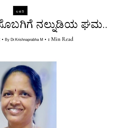
ಲಹರಿ
ಸೊಬಗಿಗೆ ನಲ್ನುಡಿಯ ಘಮ..
•
•
1 Min Read
2
By
Dr.Krishnaprabha M