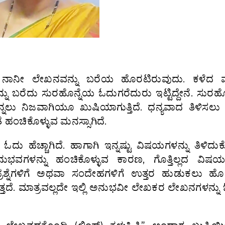
ಂದೇ ನಾನೀ ಲೇಖನವನ್ನು ಬರೆಯ ಹೊರಟಿರುವುದು. ಕಳೆದ
 ಬರೆದು ಸುರಹೊನ್ನೆಯ‌ ಓದುಗರೆದುರು‌ ಇಟ್ಟಿದ್ದೇನೆ. ಸುರಹೊ
ೆ ಅನ್ನಲು ನಿಜವಾಗಿಯೂ ಖುಷಿಯಾಗುತ್ತಿದೆ. ಧನ್ಯವಾದ ತಿಳಿಸಲು
ೆ ಹಂಚಿಕೊಳ್ಳುವ ಮನಸ್ಸಾಗಿದೆ.
ದು ಹೆಚ್ಚಾಗಿದೆ. ಹಾಗಾಗಿ ಇನ್ನಷ್ಟು ವಿಷಯಗಳನ್ನು ತಿಳಿದುಕ
ಭವಗಳನ್ನು ಹಂಚಿಕೊಳ್ಳುವ ಕಾರಣ, ಗೊತ್ತಿಲ್ಲದ ವಿಷಯಗ
್ರಶ್ನೆಗಳಿಗೆ ಅಥವಾ ಸಂದೇಹಗಳಿಗೆ ಉತ್ತರ ಹುಡುಕಲು ಹ
ೆ. ಮಾತ್ರವಲ್ಲದೇ‌ ಇಲ್ಲಿ‌ ಅನುಭವೀ ಲೇಖಕರ ಲೇಖನಗಳನ್ನು