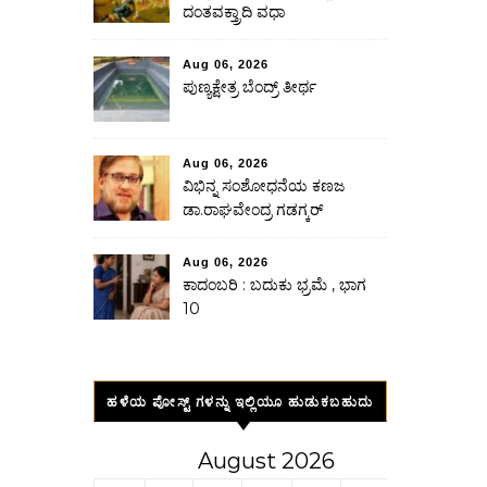
ದಂತವಕ್ತ್ರಾದಿ ವಧಾ
Aug 06, 2026
ಪುಣ್ಯಕ್ಷೇತ್ರ ಬೆಂದ್ರ್ ತೀರ್ಥ
Aug 06, 2026
ವಿಭಿನ್ನ ಸಂಶೋಧನೆಯ ಕಣಜ
ಡಾ.ರಾಘವೇಂದ್ರ ಗಡಗ್ಕರ್
Aug 06, 2026
ಕಾದಂಬರಿ : ಬದುಕು ಭ್ರಮೆ , ಭಾಗ
10
ಹಳೆಯ ಪೋಸ್ಟ್ ಗಳನ್ನು ಇಲ್ಲಿಯೂ ಹುಡುಕಬಹುದು
August 2026