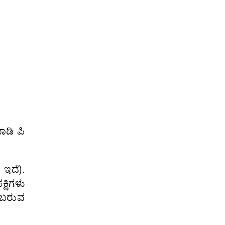
ಾಡಿ ಪಿ
ಇದೆ).
್ಷಿಗಳು
ು ಬರುವ