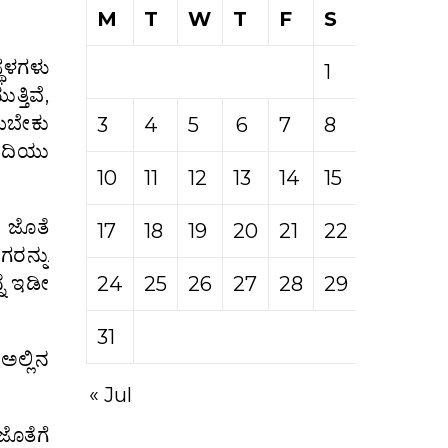
M
T
W
T
F
S
S
್ಥಳಗಳು
1
2
ತಿವೆ,
ಯಬೇಕು
3
4
5
6
7
8
9
ೇದಿಯು
10
11
12
13
14
15
16
ರ ಜೊತೆ
17
18
19
20
21
22
23
ಗರನ್ನು
ನೆ ಇಡೀ
24
25
26
27
28
29
30
31
ಅಲ್ಲಿನ
« Jul
ಜೊತೆಗೆ