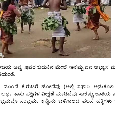
ರಿಚಯ ಅಷ್ಟೆ ,ಇವರ ಬದುಕಿನ ಮೇಲೆ ಸಾಕಷ್ಟು ಜನ ಅಭ್ಯಾಸ ಮ
ದೆಯಂತೆ.
ಮುಂದೆ ಕೆ.ಗುಡಿಗೆ ಹೋದೆವು (ಅಲ್ಲಿ ಸಫಾರಿ ಅನುಕೂಲ 
್ಧ ತಾಸು ಪಕ್ಷಿಗಳ ವೀಕ್ಷಣೆ ಮಾಡಿದೆವು ಸಾಕಷ್ಟು ಜಾತಿಯ ಪಕ
 ಸಂಭ್ರಮವೊ ಸಂಭ್ರಮ. ಇನ್ನೇನು ಚಳಿಗಾಲದ ವಲಸೆ ಹಕ್ಕಿಗಳ