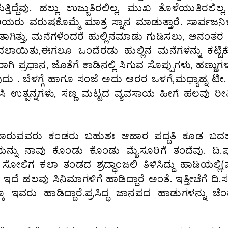
ದ್ದೆವು. ಹಲ್ಲು ಉಜ್ಜುತಿರಲಿಲ್ಲ, ಮುಖ ತೊಳೆಯುತಿರಲಿಲ್ಲ,
ಹಿರಿಯರು ವರುಷಕೊಮ್ಮೆ ಮಾತ್ರ ಸ್ನಾನ ಮಾಡುತ್ತಾರೆ. ಸಾರ್ವಜನ
ತಾಗಿತ್ತು, ಮನೆಗಳೆಂದರೆ ಹುಲ್ಲಿನಮಾಡು ಗುಡಿಸಲು, ಅನಂತರ
ಲಾಯಿತು,ಈಗಲೂ ಒಂದೆರಡು ಹುಲ್ಲಿನ ಮನೆಗಳನ್ನು ಕಟ್ಟಿ
ರಾಗಿ ಪ್ರಧಾನ, ಜೊತೆಗೆ ಕಾಡಿನಲ್ಲಿ ಸಿಗುವ ಸೊಪ್ಪುಗಳು, ಹಣ್ಣುಗಳು
ು . ಬೆಳಗ್ಗೆ ಹಾಗೂ ಸಂಜೆ ಅದು ಆರರ ಒಳಗೆ,ಮಧ್ಯಾಹ್ನ ಟೀ
ಿ ಉತ್ಪನ್ನಗಳು, ಸಣ್ಣ ಮಟ್ಟದ ವ್ಯವಸಾಯ ಹೀಗೆ ಹಲವು ರೀತ
ಾರುವವರು ಕಂಡರು ಬಹುಶಃ ಆಹಾರ ಪದ್ದತಿ ಕೂಡ ಬದಲಾ
ಳಿಯನ್ನು ನಾವು ಕೊಂಡು ಕೊಂಡು ಮೈಸೂರಿಗೆ ತಂದೆವು. ದಿ.ಪ
ಗ ಕಲಾ ತಂಡದ ಶ್ರದ್ಧಾಂಜಲಿ ತಿಳಿಸಿದ್ದು ಹಾಡಿಯಲ್ಲಿ(
ೆ ಹಲವು ಸಿನಿಮಾಗಳಿಗೆ ಹಾಡಿದ್ದಾರೆ ಅಂತೆ. ಇತ್ತೀಚೆಗೆ ದಿ.
್ಕೂ ಇವರು ಹಾಡಿದ್ದಾರೆ.ಪ್ರಸಿದ್ಧ ಜಾನಪದ ಹಾಡುಗಳನ್ನು ಚೆ