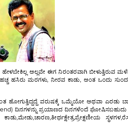
ೇಳಬೇಕಿಲ್ಲ ಅಲ್ಲವೇ ಈಗ ನಿರಂತರವಾಗಿ ಬೀಳುತ್ತಿರುವ ಮಳೆಗೆ 
ಂತ ಹಚ್ಚ ಹಸಿರು ಮರಗಳು, ನೀರವ ಕಾಡು, ಅಂತ ಒಂದು ಸುಂದರ
ಅಂತ ಹೋಗುತ್ತಿದ್ದದ್ದೆ ವರುಷಕ್ಕೆ ಒಮ್ಮೆಯೋ ಅಥವಾ ಎರಡು 
ekend) ದಿನಗಳನ್ನು ಪ್ರಯಾಣದ ದಿನಗಳೆಂದೆ ಘೋಷಿಸಬಹುದು 
ಾಡು,ಮೇಡು,ಚಾರಣ,ತೀರ್ಥಕ್ಷೇತ್ರ,ಪ್ರೇಕ್ಷಣೀಯ ಸ್ಥಳಗಳ,ರೆಸ