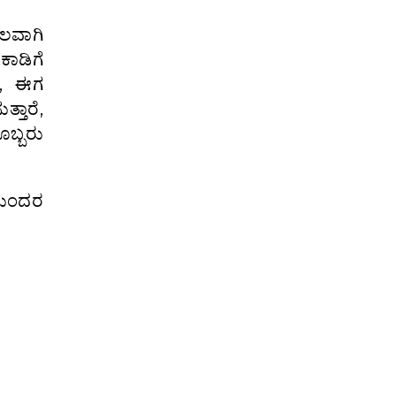
ಾಲವಾಗಿ
ಕಾಡಿಗೆ
), ಈಗ
್ತಾರೆ,
ಬ್ಬರು
 ಸುಂದರ