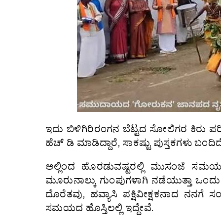
ಇದು ಬಿಳಿಗಿರಿರಂಗನ ಬೆಟ್ಟದ ಸೋಲಿಗರ ಕಿರು ಪ
ಹೆಚ್ ಡಿ ಮಾಡಿದ್ದಾರೆ, ಸಾಕಷ್ಟು ಪುಸ್ತಕಗಳು ಬಂದಿ
ಅಲ್ಲಿಂದ ಹೊರಡುವಷ್ಟರಲ್ಲಿ ಮುಸಂಜೆ ಸಮಯ 
ಮೂರುನಾಲ್ಕು ಗುಂಪುಗಳಾಗಿ ನಡೆಯುತ್ತಾ ಒಂದು ಅರ
ದೊರೆತವು, ಹವ್ಯಾಸಿ ಪಕ್ಷಿವೀಕ್ಷಕನಾದ ನನಗೆ
ಸಮಯದ ಹೊಸ್ತಿಲಲ್ಲಿ ಇದ್ದೇವೆ.