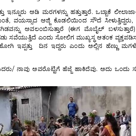
ತು ಇನ್ನೂರು ಅಡಿ ಮರಗಳನ್ನು ಹತ್ತುತ್ತಾರೆ. ಒಬ್ಬಾಕೆ ಲೀಲಾಜ
ೆ, ವಯಸ್ಸಾದ ಅಜ್ಜಿ ಕೊಡಲಿಯಿಂದ ಸೌದೆ ಸೀಳುತ್ತಿದ್ದರು, 
ನು ಅವಲಂಬಿಸುತ್ತಾರೆ (ಈಗ ಮೊಬೈಲ್ ಬಳಸುತ್ತಾರೆ
 ಸವೆಯುತ್ತಿದೆ ಎಂದು ಸೋಲಿಗ ಮುಖ್ಯಸ್ಥ ಆತಂಕ ವ್ಯಕ್ತಪಡಿಸುತ
ಗಿ ಇಪ್ಪತ್ತು ದಿನ ಇದ್ದರು ಎಂದು ಅಲ್ಲಿನ ಹೆಣ್ಣು ಮಗಳೊ
ದರು/ ನಾವು ಅವರೊಟ್ಟಿಗೆ ಹೆಜ್ಜೆ ಹಾಕಿದೆವು. ಅದು ಒಂದು