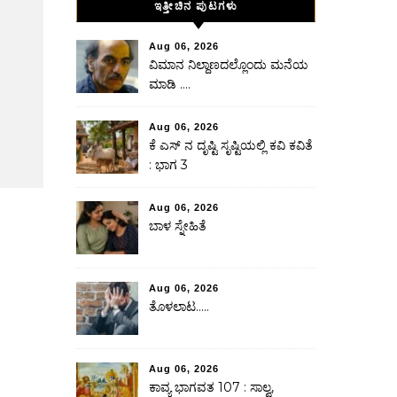
ಇತ್ತೀಚಿನ ಪುಟಗಳು
Aug 06, 2026
ವಿಮಾನ ನಿಲ್ದಾಣದಲ್ಲೊಂದು ಮನೆಯ
ಮಾಡಿ ….
Aug 06, 2026
ಕೆ ಎಸ್ ನ ದೃಷ್ಟಿ ಸೃಷ್ಟಿಯಲ್ಲಿ ಕವಿ ಕವಿತೆ
: ಭಾಗ 3
Aug 06, 2026
ಬಾಳ ಸ್ನೇಹಿತೆ
Aug 06, 2026
ತೊಳಲಾಟ…..
Aug 06, 2026
ಕಾವ್ಯ ಭಾಗವತ 107 : ಸಾಲ್ವ,