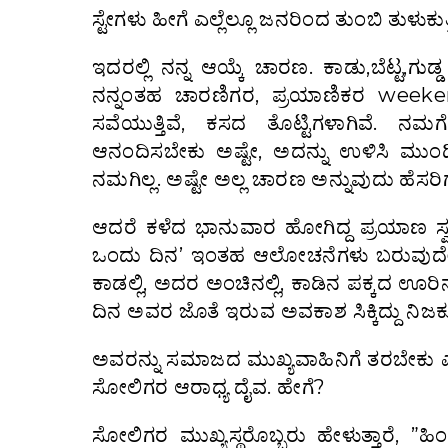
ಸ್ಟೇಗಳು ಹೀಗೆ ಎಲ್ಲೆಲ್ಲೂ ಜನರಿಂದ ತುಂಬಿ ತುಳುಕುತ್ತಿ
ಇದರಲ್ಲಿ ನನ್ನ ಆಯ್ಕೆ ಚಾರಣ. ಕಾಡು,ಬೆಟ್ಟ,ಗು
ನನ್ನಂತಹ ಚಾರಣಿಗರ, ಪ್ರಯಾಣಿಕರ weekend 
ಸವೆಯುತ್ತಿವೆ, ಕಸದ ತೊಟ್ಟಿಗಳಾಗಿವೆ.
ಆನಂದಿಸಬೇಕು ಅಷ್ಟೇ, ಅದನ್ನು ಉಳಿಸಿ ಮು
ನಮಗಿಲ್ಲ. ಅಷ್ಟೇ ಅಲ್ಲ ಚಾರಣ ಅನ್ನುವುದು ಹೆಸರಿಗಷ
ಆದರೆ ಕಳೆದ ಭಾನುವಾರ ಹೋಗಿದ್ದ ಪ್ರಯಾಣ ಸ್ವಲ್
ಒಂದು ದಿನ’ ಇಂತಹ ಆಲೋಚನೆಗಳು ಬರುವು
ಕಾಡಲ್ಲಿ, ಅದರ ಅಂಚಿನಲ್ಲಿ, ಕಾಡಿನ ಪಕ್ಕದ ಊರಿನ
ದಿನ ಅವರ ಜೊತೆ ಇರುವ ಅವಕಾಶ ಸಿಕ್ಕಿದ್ದು ನಿಜಕ್ಕ
ಅವರನ್ನು ಸಮಾಜದ ಮುಖ್ಯವಾಹಿನಿಗೆ ತರಬೇಕು ಎಂ
ಸೋಲಿಗರ ಆರಾಧ್ಯ ದೈವ. ಹೇಗೆ?
ಸೋಲಿಗರ ಮುಖ್ಯಸ್ಥರೊಬ್ಬರು ಹೇಳುತ್ತಾರೆ, ”ಹಿಂದ