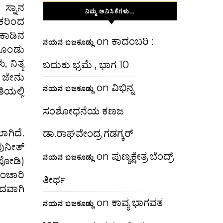
 ಸ್ನಾನ
ನಿಮ್ಮ ಅನಿಸಿಕೆಗಳು…
ಿಕರಿಂದ
 ಕಾಡಿನ
on
ಕಾದಂಬರಿ :
ನಯನ ಬಜಕೂಡ್ಲು
ಕೊಂಡು
, ನಿತ್ಯ
ಬದುಕು ಭ್ರಮೆ , ಭಾಗ 10
. ಜೇನು
on
ವಿಭಿನ್ನ
ನಯನ ಬಜಕೂಡ್ಲು
ಿಯಲ್ಲಿ
ಸಂಶೋಧನೆಯ ಕಣಜ
ಗಿದೆ.
ಡಾ.ರಾಘವೇಂದ್ರ ಗಡಗ್ಕರ್
ುನೀತ್
on
ಪುಣ್ಯಕ್ಷೇತ್ರ ಬೆಂದ್ರ್
ನಯನ ಬಜಕೂಡ್ಲು
ಪೋಡಿ)
ಸಂಚಾರಿ
ತೀರ್ಥ
ಂದವಾಗಿ
on
ಕಾವ್ಯ ಭಾಗವತ
ನಯನ ಬಜಕೂಡ್ಲು