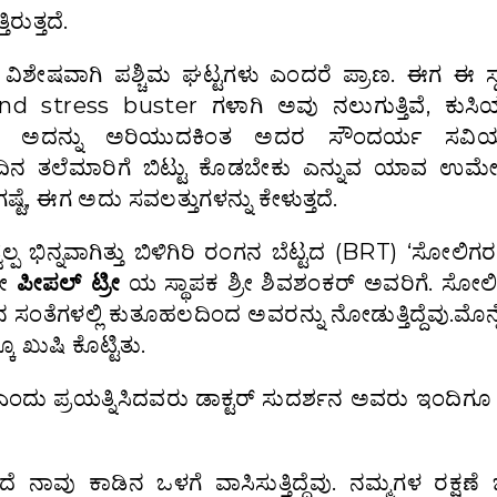
ರುತ್ತದೆ.
ಡ್ಡ ವಿಶೇಷವಾಗಿ ಪಶ್ಚಿಮ ಘಟ್ಟಗಳು ಎಂದರೆ ಪ್ರಾಣ. ಈಗ ಈ ಸ
stress buster ಗಳಾಗಿ ಅವು ನಲುಗುತ್ತಿವೆ, ಕುಸಿಯುತ್
 ನಮಗೆ ಅದನ್ನು ಅರಿಯುದಕಿಂತ ಅದರ ಸೌಂದರ್ಯ ಸವಿ
ಂದಿನ ತಲೆಮಾರಿಗೆ ಬಿಟ್ಟು ಕೊಡಬೇಕು ಎನ್ನುವ ಯಾವ ಉಮ
್ಟೆ, ಈಗ ಅದು ಸವಲತ್ತುಗಳನ್ನು ಕೇಳುತ್ತದೆ.
ಪ ಭಿನ್ನವಾಗಿತ್ತು ಬಿಳಿಗಿರಿ ರಂಗನ ಬೆಟ್ಟದ (BRT) ‘ಸೋಲಿಗ
ದೇ
ಪೀಪಲ್ ಟ್ರೀ
ಯ ಸ್ಥಾಪಕ ಶ್ರೀ ಶಿವಶಂಕರ್ ಅವರಿಗೆ. ಸೋಲಿ
 ಸಂತೆಗಳಲ್ಲಿ ಕುತೂಹಲದಿಂದ ಅವರನ್ನು ನೋಡುತ್ತಿದ್ದೆವು.ಮೊನ್
ೂ ಖುಷಿ ಕೊಟ್ಟಿತು.
ದು ಪ್ರಯತ್ನಿಸಿದವರು ಡಾಕ್ಟರ್ ಸುದರ್ಶನ ಅವರು ಇಂದಿಗೂ 
ೆ ನಾವು ಕಾಡಿನ ಒಳಗೆ ವಾಸಿಸುತ್ತಿದ್ದೆವು. ನಮ್ಮಗಳ ರಕ್ಷಣೆ 