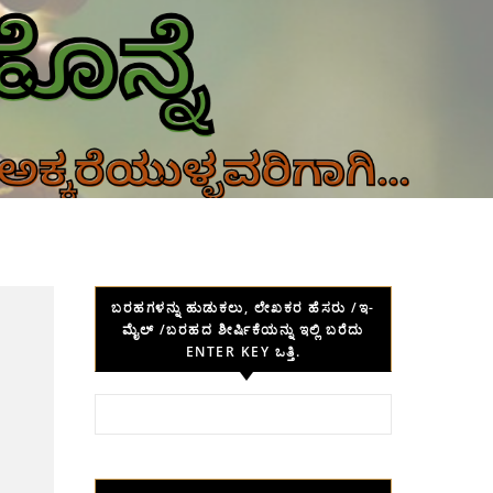
ಬರಹಗಳನ್ನು ಹುಡುಕಲು, ಲೇಖಕರ ಹೆಸರು /ಇ-
ಮೈಲ್ /ಬರಹದ ಶೀರ್ಷಿಕೆಯನ್ನು ಇಲ್ಲಿ ಬರೆದು
ENTER KEY ಒತ್ತಿ.
Search for: