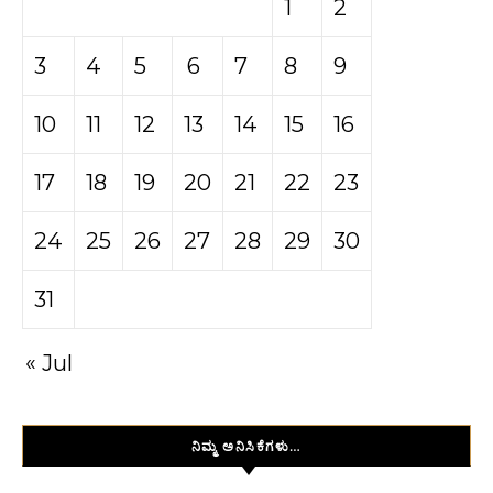
1
2
3
4
5
6
7
8
9
10
11
12
13
14
15
16
17
18
19
20
21
22
23
24
25
26
27
28
29
30
31
« Jul
ನಿಮ್ಮ ಅನಿಸಿಕೆಗಳು…