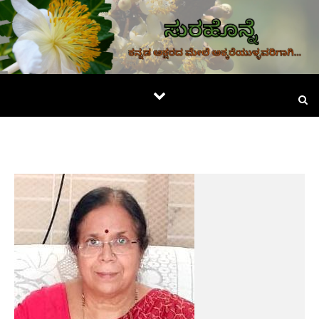
Skip to content