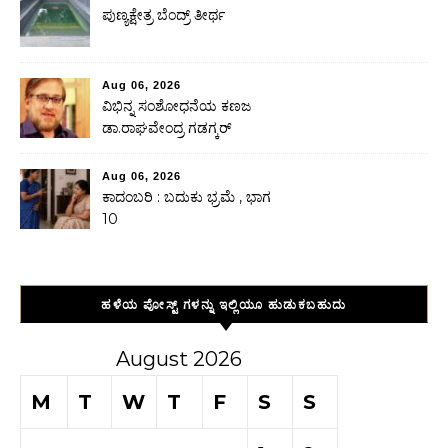
ಪುಣ್ಯಕ್ಷೇತ್ರ ಬೆಂದ್ರ್ ತೀರ್ಥ
Aug 06, 2026
ವಿಭಿನ್ನ ಸಂಶೋಧನೆಯ ಕಣಜ
ಡಾ.ರಾಘವೇಂದ್ರ ಗಡಗ್ಕರ್
Aug 06, 2026
ಕಾದಂಬರಿ : ಬದುಕು ಭ್ರಮೆ , ಭಾಗ
10
ಹಳೆಯ ಪೋಸ್ಟ್ ಗಳನ್ನು ಇಲ್ಲಿಯೂ ಹುಡುಕಬಹುದು
August 2026
M
T
W
T
F
S
S