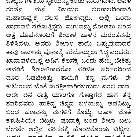
ಬಾಲ್ಯದ ಗೆಳತಿಯ ಸ್ಥಿತಿಯನ್ನು ಕಂಡು ಮರುಗಿದಳು. ಅವಳ
ಗಂಡನ ಮನೆ ವಿಜಯರ. ಬರಗಾಲದಿಂದಾಗಿ
ಮಹಾರಾಷ್ಟ್ರಕ್ಕೆ ವಲಸೆ ಹೋಗಿದ್ದರು. ಅಲ್ಲಿ ಒಂದು
ಖಾನಾವಳಿ ನಡೆಸುತ್ತಿದ್ದರು. ಮಗುವನ್ನು ನೋಡಲು ಬಂದ
ಅತ್ತೆ ಮಾವನೊಂದಿಗೆ ಶೀಲಾಳ ಬಾಳಿನ ದುರಂತವನ್ನು
ತಿಳಿಸಿದಳು. ಅವರು ಶೀಲಾಳ ತಾಯಿ ಒಪ್ಪುವುದಾದರೆ
ತಾವು ಅವಳನ್ನು ಪೂನಾಕ್ಕೆ ಕರೆದೊಯ್ಯಲು ಸಿದ್ಧ ಎಂದರು.
ಖಾನಾವಳಿಯಲ್ಲಿ ಅಡಿಗೆ ಕೆಲಸಕ್ಕೆ ಒಂದು ಹೆಣ್ಣು ಬೇಕಿತ್ತು
ಅವರಿಗೆ. ಶೀಲಾಳಿಗಾದರೋ ಪರಿಚಿತ ಪರಿಸರದಿಂದ
ದೂರ ಓಡಬೇಕಿತ್ತು. ತಾಯಿಗೆ ತನ್ನ ಮಗಳು ಈ
ಕುಟುಂಬದ ಜೊತೆ ಸುರಕ್ಷಿತಳಾಗಿರಬಹುದು ಎಂಬ ಭಾವ.
ಅದೇ ದಿನ ರಾತ್ರಿ ಯಾರಿಗೂ ಗೊತ್ತಾಗದ ಹಾಗೆ ತನ್ನ
ತವರಿನವರು ಹಾಕಿದ್ದ ಚಿನ್ನದ ಬಳೆಯನ್ನು ಅಡವಿಟ್ಟು,
ಬಂದ ಹಣವನ್ನು ಮಗಳಿಗೆ ಕೊಟ್ಟು ಲತಾಳ ಜೊತೆ
ಕಳುಹಿಸಿಯೇ ಬಿಟ್ಟಳು. ಪೂನಾಕ್ಕೆ ಬಂದ ಶೀಲಾ ಬಲು
ಬೇಗನೇ ಅಲ್ಲಿನ ಪರಿಸರಕ್ಕೆ ಹೊಂದಿಕೊಂಡು ಬಿಟ್ಟಳು.