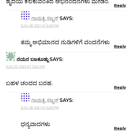
ಹೃದಯ ಕಲಕುವಂತಿದೆ ಅಭಿನಂದನೆಗಳು ಮೇಡಂ.
Reply
ಗಾಯತ್ರಿ ಸಜ್ಜನ್
SAYS:
JULY 28, 2021 AT 6:29 PM
ತಮ್ಮ ಅಭಿಮಾನದ ನುಡಿಗಳಿಗೆ ವಂದನೆಗಳು
Reply
ನಯನ ಬಜಕೂಡ್ಲು
SAYS:
JULY 22, 2021 AT 3:24 PM
ಬಹಳ ಚಂದದ ಬರಹ.
Reply
ಗಾಯತ್ರಿ ಸಜ್ಜನ್
SAYS:
JULY 28, 2021 AT 6:29 PM
ಧನ್ಯವಾದಗಳು
Reply