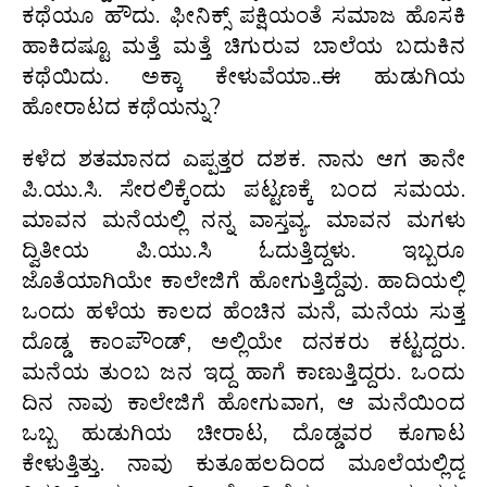
ಕಥೆಯೂ ಹೌದು. ಫೀನಿಕ್ಸ್ ಪಕ್ಷಿಯಂತೆ ಸಮಾಜ ಹೊಸಕಿ
ಹಾಕಿದಷ್ಟೂ ಮತ್ತೆ ಮತ್ತೆ ಚಿಗುರುವ ಬಾಲೆಯ ಬದುಕಿನ
ಕಥೆಯಿದು. ಅಕ್ಕಾ ಕೇಳುವೆಯಾ..ಈ ಹುಡುಗಿಯ
ಹೋರಾಟದ ಕಥೆಯನ್ನು?
ಕಳೆದ ಶತಮಾನದ ಎಪ್ಪತ್ತರ ದಶಕ. ನಾನು ಆಗ ತಾನೇ
ಪಿ.ಯು.ಸಿ. ಸೇರಲಿಕ್ಕೆಂದು ಪಟ್ಟಣಕ್ಕೆ ಬಂದ ಸಮಯ.
ಮಾವನ ಮನೆಯಲ್ಲಿ ನನ್ನ ವಾಸ್ತವ್ಯ. ಮಾವನ ಮಗಳು
ದ್ವಿತೀಯ ಪಿ.ಯು.ಸಿ ಓದುತ್ತಿದ್ದಳು. ಇಬ್ಬರೂ
ಜೊತೆಯಾಗಿಯೇ ಕಾಲೇಜಿಗೆ ಹೋಗುತ್ತಿದ್ದೆವು. ಹಾದಿಯಲ್ಲಿ
ಒಂದು ಹಳೆಯ ಕಾಲದ ಹೆಂಚಿನ ಮನೆ, ಮನೆಯ ಸುತ್ತ
ದೊಡ್ಡ ಕಾಂಪೌಂಡ್, ಅಲ್ಲಿಯೇ ದನಕರು ಕಟ್ಟದ್ದರು.
ಮನೆಯ ತುಂಬ ಜನ ಇದ್ದ ಹಾಗೆ ಕಾಣುತ್ತಿದ್ದರು. ಒಂದು
ದಿನ ನಾವು ಕಾಲೇಜಿಗೆ ಹೋಗುವಾಗ, ಆ ಮನೆಯಿಂದ
ಒಬ್ಬ ಹುಡುಗಿಯ ಚೀರಾಟ, ದೊಡ್ಡವರ ಕೂಗಾಟ
ಕೇಳುತ್ತಿತ್ತು. ನಾವು ಕುತೂಹಲದಿಂದ ಮೂಲೆಯಲ್ಲಿದ್ದ