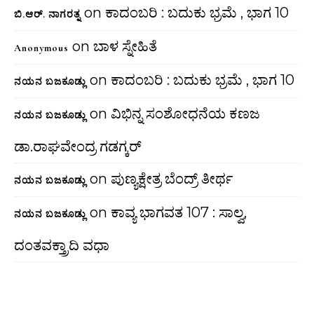
on
ಕಾದಂಬರಿ : ಬದುಕು ಭ್ರಮೆ , ಭಾಗ 10
ಬಿ.ಆರ್. ನಾಗರತ್ನ
on
ಬಾಳ ಸ್ನೇಹಿತೆ
Anonymous
on
ಕಾದಂಬರಿ : ಬದುಕು ಭ್ರಮೆ , ಭಾಗ 10
ನಯನ ಬಜಕೂಡ್ಲು
on
ವಿಭಿನ್ನ ಸಂಶೋಧನೆಯ ಕಣಜ
ನಯನ ಬಜಕೂಡ್ಲು
ಡಾ.ರಾಘವೇಂದ್ರ ಗಡಗ್ಕರ್
on
ಪುಣ್ಯಕ್ಷೇತ್ರ ಬೆಂದ್ರ್ ತೀರ್ಥ
ನಯನ ಬಜಕೂಡ್ಲು
on
ಕಾವ್ಯ ಭಾಗವತ 107 : ಸಾಲ್ವ,
ನಯನ ಬಜಕೂಡ್ಲು
ದಂತವಕ್ತ್ರಾದಿ ವಧಾ