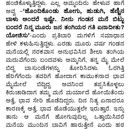
ಹಂಚಿಕೊಳ್ಳುತ್ತಿದ್ದಳು. ಎಲ್ಲ ಅಮ್ಮಂದಿರು ಹೇಳುವ ಹಾಗೆ
ಅವ್ವ –
‘ಹೊಂದಿಕೊಂಡು ಹೋಗು, ಹುಡುಗಿ, ಹೆಣ್ಣಿನ
ಬಾಳು ಅಂದರೆ ಇಷ್ಟೇ. ನೀನು ಗಂಡನ ಮನೆ ಬಿಟ್ಟು
ಬಂದರೆ ನಿನ್ನ ಮೂರು ಜನ ತಂಗಿಯರ ಗತಿ ಏನಾದೀತು?
ಯೋಚಿಸು’
-ಎಂದು ಪ್ರತಿಬಾರಿ ಮಗಳಿಗೆ ಸಮಾಧಾನ
ಹೇಳಿ ಕಳುಹಿಸುತ್ತಿದ್ದಳು. ಎರಡು ಮೂರು ವರ್ಷ ಗಂಡನ
ಮನೆಯಲ್ಲಿ ನರಕವಾಸ ಅನುಭವಿಸಿದ ಶೀಲಾ ತಂಗಿಯ
ಮದುವೆಗೆಂದು ಬಂದವಳು ಅಮ್ಮನಿಗೆ, ತನ್ನ ಮೈ ಮೇಲೆ
ಬಿದ್ದ ಬಾಸುಂಡೆಗಳನ್ನು ತೋರಿಸಿದಳು. ಓರಗಿತ್ತಿ
ಹೆರಿಗೆಗೆಂದು ತವರಿಗೆ ಹೋದಾಗ ಕಾಮುಕನಾದ ಭಾವ
ಮೈಮೇಲೆ ಬಿದ್ದಿದ್ದ. ಅವನಿಂದ ತಪ್ಪಸಿಕೊಳ್ಳಲು
ಕಿರುಚಾಡಿದಾಗ ತಮ್ಮ ಮನೆ ಮರ್ಯಾದೆ ಹೋಯಿತೆಂದು
ಅತ್ತೆ, ಭಾವ ಸೇರಿ ಹೊಡೆದಿದ್ದರು. ದಿನ ನಿತ್ಯ ಏನಾದರೂ
ಕಾರಣಕ್ಕೆ ಅತ್ತೆ, ಭಾವ ಹೊಡೆಯುತ್ತಲೇ ಇರುತ್ತಾರೆ. ಇನ್ನು
ತಾನು ಆ ಮನೆಗೆ ಹೋಗುವುದಿಲ್ಲ. ಒತ್ತಾಯಿಸಿದರೆ
ಮನೆಯ ಮುಂದಿನ ಬಾವಿಗೆ ಹಾರುತ್ತೇನೆ ಎಂದು ಹಠ