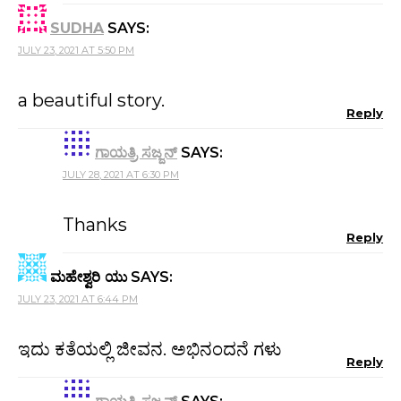
SUDHA
SAYS:
JULY 23, 2021 AT 5:50 PM
a beautiful story.
Reply
ಗಾಯತ್ರಿ ಸಜ್ಜನ್
SAYS:
JULY 28, 2021 AT 6:30 PM
Thanks
Reply
ಮಹೇಶ್ವರಿ ಯು
SAYS:
JULY 23, 2021 AT 6:44 PM
ಇದು ಕತೆಯಲ್ಲಿ ಜೀವನ. ಅಭಿನಂದನೆ ಗಳು
Reply