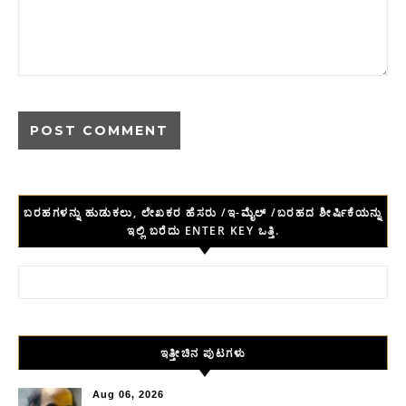
ಬರಹಗಳನ್ನು ಹುಡುಕಲು, ಲೇಖಕರ ಹೆಸರು /ಇ-ಮೈಲ್ /ಬರಹದ ಶೀರ್ಷಿಕೆಯನ್ನು
ಇಲ್ಲಿ ಬರೆದು ENTER KEY ಒತ್ತಿ.
Search for:
ಇತ್ತೀಚಿನ ಪುಟಗಳು
Aug 06, 2026