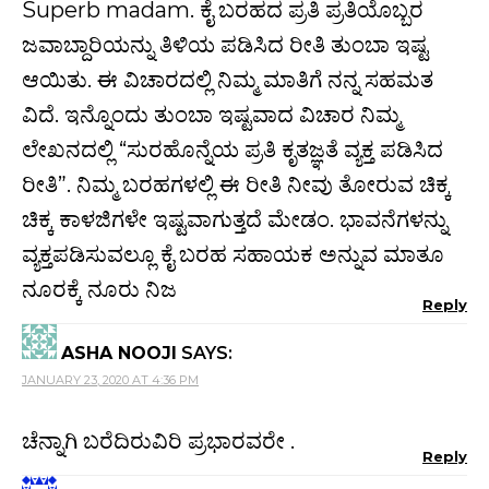
Superb madam. ಕೈ ಬರಹದ ಪ್ರತಿ ಪ್ರತಿಯೊಬ್ಬರ
ಜವಾಬ್ದಾರಿಯನ್ನು ತಿಳಿಯ ಪಡಿಸಿದ ರೀತಿ ತುಂಬಾ ಇಷ್ಟ
ಆಯಿತು. ಈ ವಿಚಾರದಲ್ಲಿ ನಿಮ್ಮ ಮಾತಿಗೆ ನನ್ನ ಸಹಮತ
ವಿದೆ. ಇನ್ನೊಂದು ತುಂಬಾ ಇಷ್ಟವಾದ ವಿಚಾರ ನಿಮ್ಮ
ಲೇಖನದಲ್ಲಿ “ಸುರಹೊನ್ನೆಯ ಪ್ರತಿ ಕೃತಜ್ಞತೆ ವ್ಯಕ್ತ ಪಡಿಸಿದ
ರೀತಿ”. ನಿಮ್ಮ ಬರಹಗಳಲ್ಲಿ ಈ ರೀತಿ ನೀವು ತೋರುವ ಚಿಕ್ಕ
ಚಿಕ್ಕ ಕಾಳಜಿಗಳೇ ಇಷ್ಟವಾಗುತ್ತದೆ ಮೇಡಂ. ಭಾವನೆಗಳನ್ನು
ವ್ಯಕ್ತಪಡಿಸುವಲ್ಲೂ ಕೈ ಬರಹ ಸಹಾಯಕ ಅನ್ನುವ ಮಾತೂ
ನೂರಕ್ಕೆ ನೂರು ನಿಜ
Reply
ASHA NOOJI
SAYS:
JANUARY 23, 2020 AT 4:36 PM
ಚೆನ್ನಾಗಿ ಬರೆದಿರುವಿರಿ ಪ್ರಭಾರವರೇ .
Reply