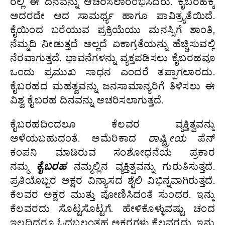
ರಲ್ಲಿ ಈ ದಿನವನ್ನು ಆಚರಿಸಲಾರಂಭಿಸಿದರು. ಕೈಬರಹಕ್ಕೆ
ಅದರದೇ ಆದ ಸಾಮರ್ಥ್ಯ ಹಾಗೂ ಪಾವಿತ್ರ್ಯತೆಯಿದೆ.
ಕೈಯಿಂದ ಬರೆಯುವ ಪ್ರಕ್ರಿಯೆಯು ಮನಸ್ಸಿಗೆ ಶಾಂತಿ,
ನೆಮ್ಮದಿ ನೀಡುತ್ತದೆ ಅಲ್ಲದೆ ಏಕಾಗ್ರತೆಯನ್ನು ಹೆಚ್ಚಿಸುವಲ್ಲಿ
ನೆರವಾಗುತ್ತದೆ. ಭಾವನೆಗಳನ್ನು ವ್ಯಕ್ತಪಡಿಸಲು ಕೈಬರಹವೂ
ಒಂದು ಪ್ರಮುಖ ಸಾಧನ ಎಂದರೆ ತಪ್ಪಾಗಲಾರದು.
ಕೈಬರಹದ ಮಹತ್ವವನ್ನು ಜನಸಾಮಾನ್ಯರಿಗೆ ತಿಳಿಸಲು ಈ
ವಿಶ್ವ ಕೈಬರಹ ದಿನವನ್ನು ಆಚರಿಸಲಾಗುತ್ತದೆ.
ಕೈಬರಹದಿಂದಲೂ ಕೆಲವರ ವ್ಯಕ್ತಿತ್ವವನ್ನು
ಅಳೆಯಬಹುದಂತೆ. ಅಮೆರಿಕಾದ
ರಾಷ್ಟ್ರೀಯ
ಪೆನ್
ಕಂಪನಿ ಮಾಡಿರುವ ಸಂಶೋಧನೆಯ ಪ್ರಕಾರ
ನಮ್ಮ
ಕೈಬರಹ
ನಮ್ಮಲ್ಲಿನ ವ್ಯಕ್ತಿತ್ವವನ್ನು ಗುರುತಿಸುತ್ತದೆ.
ಪ್ರತಿಯೊಬ್ಬರ ಅಕ್ಷರ ವಿನ್ಯಾಸದ ಶೈಲಿ ವಿಭಿನ್ನವಾಗಿರುತ್ತದೆ.
ಕೆಲವರ ಅಕ್ಷರ ಮುತ್ತು ಪೋಣಿಸಿದಂತೆ ಸುಂದರ. ಇನ್ನು
ಕೆಲವರದು ಸೊಟ್ಟಸೊಟ್ಟಗೆ. ಹೇಳಿಕೊಳ್ಳುವಷ್ಟು ಚಂದ
ಇಲ್ಲದಿದ್ದರೂ ಓದಬಲ್ಲಂತಹ ಅಕ್ಷರಗಳು ಕೆಲವರದು. ಇನ್ನು