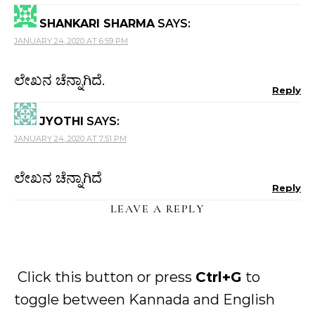
SHANKARI SHARMA
SAYS:
JANUARY 24, 2020 AT 6:59 PM
ಲೇಖನ ಚೆನ್ನಾಗಿದೆ.
Reply
JYOTHI
SAYS:
JANUARY 24, 2020 AT 7:51 PM
ಲೇಖನ ಚೆನ್ನಾಗಿದೆ
Reply
LEAVE A REPLY
Click this button or press
Ctrl+G
to
toggle between Kannada and English