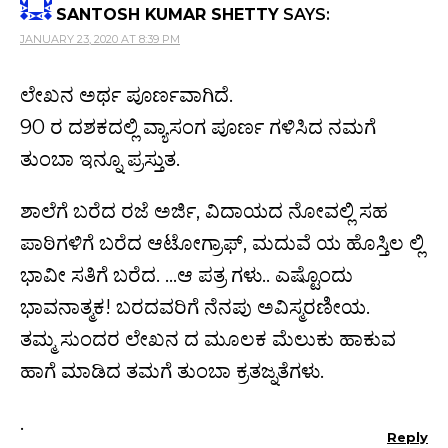
SANTOSH KUMAR SHETTY
SAYS:
JANUARY 23, 2020 AT 8:39 PM
ಲೇಖನ ಅರ್ಥ ಪೂರ್ಣವಾಗಿದೆ.
90 ರ ದಶಕದಲ್ಲಿ ವ್ಯಾಸಂಗ ಪೂರ್ಣ ಗಳಿಸಿದ ನಮಗೆ
ತುಂಬಾ ಇನ್ನೂ ಪ್ರಸ್ತುತ.
ಶಾಲೆಗೆ ಬರೆದ ರಜೆ ಅರ್ಜಿ, ವಿದಾಯದ ನೋವಲ್ಲಿ ಸಹ
ಪಾಠಿಗಳಿಗೆ ಬರೆದ ಆಟೋಗ್ರಾಫ್, ಮದುವೆ ಯ ಹೊಸ್ತಿಲ ಲ್ಲಿ
ಭಾವೀ ಸತಿಗೆ ಬರೆದ. …ಆ ಪತ್ರ ಗಳು.. ಎಷ್ಟೊಂದು
ಭಾವನಾತ್ಮಕ! ಬರದವರಿಗೆ ನೆನಪು ಅವಿಸ್ಮರಣೀಯ.
ತಮ್ಮ ಸುಂದರ ಲೇಖನ ದ ಮೂಲಕ ಮೆಲುಕು ಹಾಕುವ
ಹಾಗೆ ಮಾಡಿದ ತಮಗೆ ತುಂಬಾ ಕ್ರತಜ್ನತೆಗಳು.
.
Reply