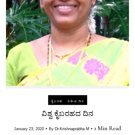
-
ಕೈಬರಹ
ವಿಶೇಷ ದಿನ
ವಿಶ್ವ ಕೈಬರಹದ ದಿನ
•
•
1 Min Read
January 23, 2020
By
Dr.Krishnaprabha M