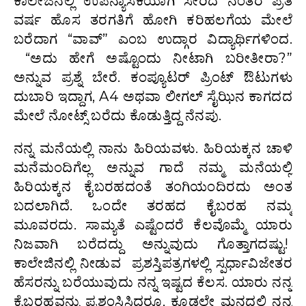
ಕಾಲೇಜಿನಲ್ಲಿ ಉಪನ್ಯಾಸಕಿಯಾಗಿ ಸೇರಿದ ನಂತರ ಪ್ರತಿ
ವರ್ಷ ಹೊಸ ತರಗತಿಗೆ ಹೋಗಿ ಕರಿಹಲಗೆಯ ಮೇಲೆ
ಬರೆದಾಗ “ವಾವ್” ಎಂಬ ಉದ್ಗಾರ ವಿದ್ಯಾರ್ಥಿಗಳಿಂದ.
“ಅದು ಹೇಗೆ ಅಷ್ಟೊಂದು ನೀಟಾಗಿ ಬರೀತೀರಾ?”
ಅನ್ನುವ ಪ್ರಶ್ನೆ ಬೇರೆ. ಕಂಪ್ಯೂಟರ್ ಪ್ರಿಂಟ್ ಔಟುಗಳು
ದುಬಾರಿ ಇದ್ದಾಗ, A4 ಅಥವಾ ಲೀಗಲ್ ಸೈಝಿನ ಕಾಗದದ
ಮೇಲೆ ನೋಟ್ಸ್ ಬರೆದು ಕೊಡುತ್ತಿದ್ದ ನೆನಪು.
ನನ್ನ ಮನೆಯಲ್ಲಿ ನಾನು ಹಿರಿಯವಳು. ಹಿರಿಯಕ್ಕನ ಚಾಳಿ
ಮನೆಮಂದಿಗೆಲ್ಲ ಅನ್ನುವ ಗಾದೆ ನಮ್ಮ ಮನೆಯಲ್ಲಿ
ಹಿರಿಯಕ್ಕನ ಕೈಬರಹದಂತೆ ತಂಗಿಯಂದಿರದು ಅಂತ
ಬದಲಾಗಿದೆ. ಒಂದೇ ತರಹದ ಕೈಬರಹ ನಮ್ಮ
ಮೂವರದು. ಸಾಮ್ಯತೆ ಎಷ್ಟೆಂದರೆ ಕೆಲವೊಮ್ಮೆ ಯಾರು
ನಿಜವಾಗಿ ಬರೆದದ್ದು ಅನ್ನುವುದು ಗೊತ್ತಾಗದಷ್ಟು!
ಕಾಲೇಜಿನಲ್ಲಿ ನೀಡುವ ಪ್ರಶಸ್ತಿಪತ್ರಗಳಲ್ಲಿ ಸ್ಪರ್ಧಾವಿಜೇತರ
ಹೆಸರನ್ನು ಬರೆಯುವುದು ನನ್ನ ಇಷ್ಟದ ಕೆಲಸ. ಯಾರು ನನ್ನ
ಕೈಬರಹವನ್ನು ಪ್ರಶಂಸಿಸಿದರೂ, ಕೂಡಲೇ ಮನದಲ್ಲಿ ನನ್ನ