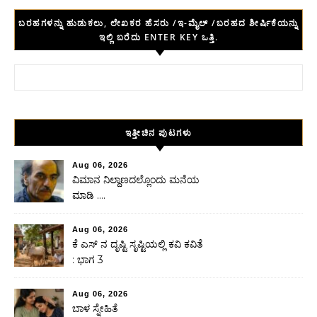
ಬರಹಗಳನ್ನು ಹುಡುಕಲು, ಲೇಖಕರ ಹೆಸರು /ಇ-ಮೈಲ್ /ಬರಹದ ಶೀರ್ಷಿಕೆಯನ್ನು
ಇಲ್ಲಿ ಬರೆದು ENTER KEY ಒತ್ತಿ.
Search for:
ಇತ್ತೀಚಿನ ಪುಟಗಳು
Aug 06, 2026
ವಿಮಾನ ನಿಲ್ದಾಣದಲ್ಲೊಂದು ಮನೆಯ
ಮಾಡಿ ….
Aug 06, 2026
ಕೆ ಎಸ್ ನ ದೃಷ್ಟಿ ಸೃಷ್ಟಿಯಲ್ಲಿ ಕವಿ ಕವಿತೆ
: ಭಾಗ 3
Aug 06, 2026
ಬಾಳ ಸ್ನೇಹಿತೆ