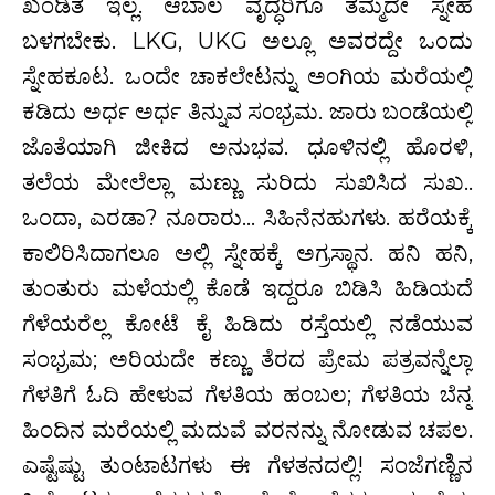
ಖಂಡಿತ ಇಲ್ಲ. ಆಬಾಲ ವೃದ್ಧರಿಗೂ ತಮ್ಮದೇ ಸ್ನೇಹ
ಬಳಗಬೇಕು. LKG, UKG ಅಲ್ಲೂ ಅವರದ್ದೇ ಒಂದು
ಸ್ನೇಹಕೂಟ. ಒಂದೇ ಚಾಕಲೇಟನ್ನು ಅಂಗಿಯ ಮರೆಯಲ್ಲಿ
ಕಡಿದು ಅರ್ಧ ಅರ್ಧ ತಿನ್ನುವ ಸಂಭ್ರಮ. ಜಾರು ಬಂಡೆಯಲ್ಲಿ
ಜೊತೆಯಾಗಿ ಜೀಕಿದ ಅನುಭವ. ಧೂಳಿನಲ್ಲಿ ಹೊರಳಿ,
ತಲೆಯ ಮೇಲೆಲ್ಲಾ ಮಣ್ಣು ಸುರಿದು ಸುಖಿಸಿದ ಸುಖ..
ಒಂದಾ, ಎರಡಾ? ನೂರಾರು… ಸಿಹಿನೆನಹುಗಳು. ಹರೆಯಕ್ಕೆ
ಕಾಲಿರಿಸಿದಾಗಲೂ ಅಲ್ಲಿ ಸ್ನೇಹಕ್ಕೆ ಅಗ್ರಸ್ಥಾನ. ಹನಿ ಹನಿ,
ತುಂತುರು ಮಳೆಯಲ್ಲಿ ಕೊಡೆ ಇದ್ದರೂ ಬಿಡಿಸಿ ಹಿಡಿಯದೆ
ಗೆಳೆಯರೆಲ್ಲ ಕೋಟೆ ಕೈ ಹಿಡಿದು ರಸ್ತೆಯಲ್ಲಿ ನಡೆಯುವ
ಸಂಭ್ರಮ; ಅರಿಯದೇ ಕಣ್ಣು ತೆರದ ಪ್ರೇಮ ಪತ್ರವನ್ನೆಲ್ಲಾ
ಗೆಳತಿಗೆ ಓದಿ ಹೇಳುವ ಗೆಳತಿಯ ಹಂಬಲ; ಗೆಳತಿಯ ಬೆನ್ನ
ಹಿಂದಿನ ಮರೆಯಲ್ಲಿ ಮದುವೆ ವರನನ್ನು ನೋಡುವ ಚಪಲ.
ಎಷ್ಟೆಷ್ಟು ತುಂಟಾಟಗಳು ಈ ಗೆಳತನದಲ್ಲಿ! ಸಂಜೆಗಣ್ಣಿನ