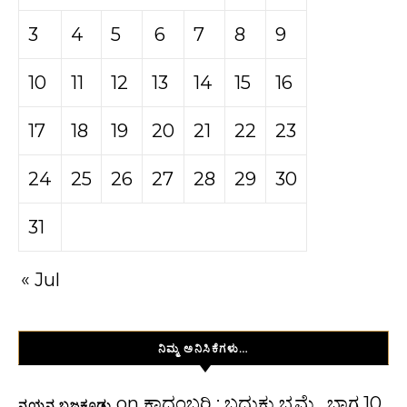
3
4
5
6
7
8
9
10
11
12
13
14
15
16
17
18
19
20
21
22
23
24
25
26
27
28
29
30
31
« Jul
ನಿಮ್ಮ ಅನಿಸಿಕೆಗಳು…
on
ಕಾದಂಬರಿ : ಬದುಕು ಭ್ರಮೆ , ಭಾಗ 10
ನಯನ ಬಜಕೂಡ್ಲು