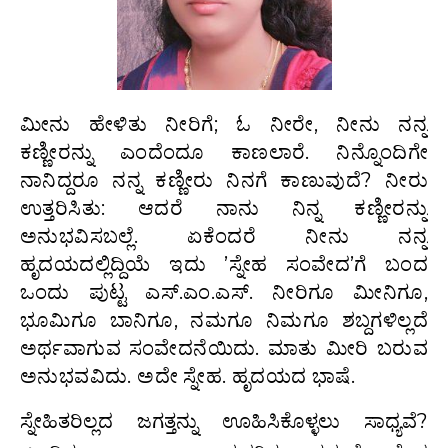
ಮೀನು ಹೇಳಿತು ನೀರಿಗೆ; ಓ ನೀರೇ, ನೀನು ನನ್ನ
ಕಣ್ಣೀರನ್ನು ಎಂದೆಂದೂ ಕಾಣಲಾರೆ. ನಿನ್ನೊಂದಿಗೇ
ನಾನಿದ್ದರೂ ನನ್ನ ಕಣ್ಣೀರು ನಿನಗೆ ಕಾಣುವುದೆ? ನೀರು
ಉತ್ತರಿಸಿತು: ಆದರೆ ನಾನು ನಿನ್ನ ಕಣ್ಣೀರನ್ನು
ಅನುಭವಿಸಬಲ್ಲೆ. ಏಕೆಂದರೆ ನೀನು ನನ್ನ
ಹೃದಯದಲ್ಲಿದ್ದಿಯೆ ಇದು ’ಸ್ನೇಹ ಸಂವೇದ’ಗೆ ಬಂದ
ಒಂದು ಪುಟ್ಟ ಎಸ್.ಎಂ.ಎಸ್. ನೀರಿಗೂ ಮೀನಿಗೂ,
ಭೂಮಿಗೂ ಬಾನಿಗೂ, ನಮಗೂ ನಿಮಗೂ ಶಬ್ದಗಳಿಲ್ಲದೆ
ಅರ್ಥವಾಗುವ ಸಂವೇದನೆಯಿದು. ಮಾತು ಮೀರಿ ಬರುವ
ಅನುಭವವಿದು. ಅದೇ ಸ್ನೇಹ. ಹೃದಯದ ಭಾಷೆ.
ಸ್ನೇಹಿತರಿಲ್ಲದ ಜಗತ್ತನ್ನು ಊಹಿಸಿಕೊಳ್ಳಲು ಸಾಧ್ಯವೆ?