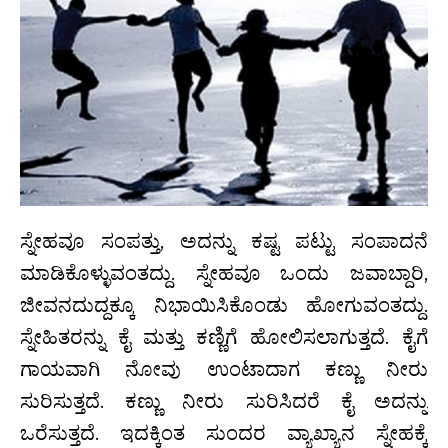
ಸ್ನೇಹವೂ ಸಂಪತ್ತು, ಅದನ್ನು ಕಷ್ಟ ಪಟ್ಟು ಸಂಪಾದನೆ
ಮಾಡಿಕೊಳ್ಳುವಂತದ್ದು. ಸ್ನೇಹವೂ ಒಂದು ಜವಾಬ್ದಾರಿ,
ಜೀವನದುದ್ದಕ್ಕೂ ನಿಭಾಯಿಸಿಕೊಂಡು ಹೋಗುವಂತದ್ದು.
ಸ್ನೇಹಿತರನ್ನು ಕೈ ಮತ್ತು ಕಣ್ಣಿಗೆ ಹೋಲಿಸಲಾಗುತ್ತದೆ. ಕೈಗೆ
ಗಾಯವಾಗಿ ನೋವು ಉಂಟಾದಾಗ ಕಣ್ಣು ನೀರು
ಸುರಿಸುತ್ತದೆ. ಕಣ್ಣು ನೀರು ಸುರಿಸಿದರೆ ಕೈ ಅದನ್ನು
ಒರೆಸುತ್ತದೆ. ಇದಕ್ಕಿಂತ ಸುಂದರ ವ್ಯಾಖ್ಯಾನ ಸ್ನೇಹಕ್ಕೆ