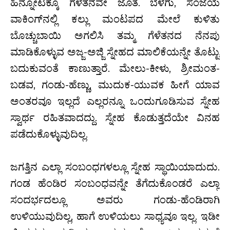
ಹಿನ್ನೋಟಕ್ಕೂ ಗೆಳತನವೇ ಜೊತೆ. ಬೆಳಗು, ಸಂಜೆಯ
ವಾಕಿಂಗ್‌ನಲ್ಲಿ ಕಲ್ಲು ಮಂಟಪದ ಮೇಲೆ ಕುಳಿತು
ಬೊಚ್ಚುಬಾಯಿ ಅಗಲಿಸಿ ತಮ್ಮ ಗೆಳೆತನದ ನೆನಪು
ಮಾಡಿಕೊಳ್ಳುವ ಅಜ್ಜ-ಅಜ್ಜಿ ಸ್ನೇಹದ ಮಾಲಿಕೆಯನ್ನೇ ತೊಟ್ಟು
ಬದುಕುವಂತೆ ಕಾಣುತ್ತಾರೆ. ಮೇಲು-ಕೀಳು, ಶ್ರೀಮಂತ-
ಬಡವ, ಗಂಡು-ಹೆಣ್ಣು, ಮುದುಕ-ಯುವಕ ಹೀಗೆ ಯಾವ
ಅಂತರವೂ ಇಲ್ಲದೆ ಎಲ್ಲರನ್ನೂ ಒಂದುಗೂಡಿಸುವ ಸ್ನೇಹ
ಸ್ವಾರ್ಥ ರಹಿತವಾದದ್ದು. ಸ್ನೇಹ ಕೊಡುತ್ತದೆಯೇ ವಿನಹ
ಪಡೆದುಕೊಳ್ಳುವುದಿಲ್ಲ.
.
ಜಗತ್ತಿನ ಎಲ್ಲಾ ಸಂಬಂಧಗಳಲ್ಲೂ ಸ್ನೇಹ ಸ್ಥಾಯಿಯಾದುದು.
ಗಂಡ ಹೆಂಡಿರ ಸಂಬಂಧವನ್ನೇ ತೆಗೆದುಕೊಂಡರೆ ಎಲ್ಲಾ
ಸಂದರ್ಭದಲ್ಲೂ ಅವರು ಗಂಡು-ಹೆಂಡಿರಾಗಿ
ಉಳಿಯುವುದಿಲ್ಲ, ಹಾಗೆ ಉಳಿಯಲು ಸಾಧ್ಯವೂ ಇಲ್ಲ. ಇಡೀ