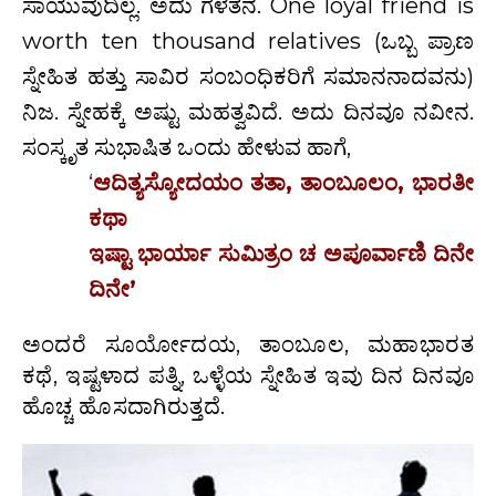
ಸಾಯುವುದಿಲ್ಲ. ಅದು ಗೆಳೆತನ. One loyal friend is
worth ten thousand relatives (ಒಬ್ಬ ಪ್ರಾಣ
ಸ್ನೇಹಿತ ಹತ್ತು ಸಾವಿರ ಸಂಬಂಧಿಕರಿಗೆ ಸಮಾನನಾದವನು)
ನಿಜ. ಸ್ನೇಹಕ್ಕೆ ಅಷ್ಟು ಮಹತ್ವವಿದೆ. ಅದು ದಿನವೂ ನವೀನ.
ಸಂಸ್ಕೃತ ಸುಭಾಷಿತ ಒಂದು ಹೇಳುವ ಹಾಗೆ,
‘
ಆದಿತ್ಯಸ್ಯೋದಯಂ ತತಾ, ತಾಂಬೂಲಂ, ಭಾರತೀ
ಕಥಾ
ಇಷ್ಟಾ ಭಾರ್ಯಾ ಸುಮಿತ್ರಂ ಚ ಅಪೂರ್ವಾಣಿ ದಿನೇ
ದಿನೇ’
ಅಂದರೆ ಸೂರ್ಯೋದಯ, ತಾಂಬೂಲ, ಮಹಾಭಾರತ
ಕಥೆ, ಇಷ್ಟಳಾದ ಪತ್ನಿ, ಒಳ್ಳೆಯ ಸ್ನೇಹಿತ ಇವು ದಿನ ದಿನವೂ
ಹೊಚ್ಚ ಹೊಸದಾಗಿರುತ್ತದೆ.