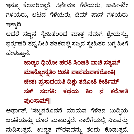
ಇನ್ನೂ ಕೆಲವರಿದ್ದಾರೆ. ಸಿನೇಮಾ ಗೆಳೆಯರು, ಕಾಫೀ-ಟೀ
ಗೆಳೆಯರು, ಆಟದ ಗೆಳೆಯರು, ಟೆಮ್ ಪಾಸ್ ಗೆಳೆಯರು
ಇತ್ಯಾದಿ.
ಆದರೆ ಸಜ್ಜನ ಸ್ನೇಹಿತರಿಂದ ಮಾತ್ರ ನಮಗೆ ಶ್ರೇಯಸ್ಸು.
ಭರ್ತೃಹರಿ ತನ್ನ ನೀತಿ ಶತಕದಲ್ಲಿ ಸಜ್ಜನ ಸ್ನೇಹಿತರ ಬಗ್ಗೆ ಹೀಗೆ
ಹೇಳುತ್ತಾನೆ.
ಜಾಡ್ಯಂ ಧಿಯೋ ಹರತಿ ಸಿಂಚತಿ ವಾಚಿ ಸತ್ಯಮ್
ಮಾನ್ನೋನ್ನತಿಂ ದಿಶತಿ ಪಾಪಮಪಾಕರೋತಿ|
ಚೇತಃ ಪ್ರಸಾದಯತಿ ದಿಕ್ಷು ತನೋತಿ ಕೀರ್ತಿಮ್
ಸತ್ ಸಂಗತಿ: ಕಥಯ ಕಿಂ ನ ಕರೋತಿ
ಪುಂಸಾಮ್|
|
ಅರ್ಥಾತ್, ‘ಸಜ್ಜನರೊಡನೆ ಮಾಡುವ ಗೆಳೆತನ ಬುದ್ಧಿಯ
ಜಡತೆಯನ್ನು ದೂರ ಮಾಡುತ್ತದೆ. ನಾಲಿಗೆಯಲ್ಲಿ ನಿಜವನ್ನು
ನುಡಿಸುತ್ತದೆ. ಉನ್ನತ ಗೌರವವನ್ನು ತಂದು ಕೊಡುತ್ತದೆ.