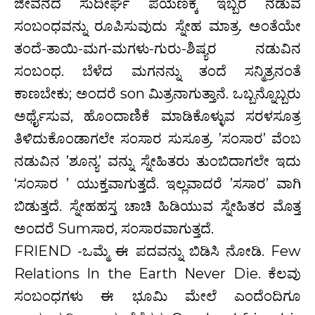
ಜೀವನದ ಸುದೀರ್ಘ ಪಯಣಕ್ಕೆ ಇಬ್ಬರ ನಡುವೆ
ಸಂಬಂಧವನ್ನು ರೂಪಿಸುವುದು ಸ್ನೇಹ ಮಾತ್ರ. ಅಂತೆಯೇ
ತಂದೆ-ತಾಯಿ-ಮಗ-ಮಗಳು-ಗುರು-ಶಿಷ್ಯರ ನಡುವಿನ
ಸಂಬಂಧ. ಬೆಳೆದ ಮಗನನ್ನು ತಂದೆ ಸನ್ಮಿತ್ರನಂತೆ
ಕಾಣಬೇಕು; ಅಂದರೆ son ಮಿತ್ರನಾಗುತ್ತಾನೆ. ಒಬ್ಬನ್ನೊಬ್ಬರು
ಅರ್ಥೈಸುವ, ಹೊಂದಾಣಿಕೆ ಮಾಡಿಕೊಳ್ಳುವ ಸರಳಸೂತ್ರ
ತಿಳಿದುಕೊಂಡಾಗಲೇ ಸಂಸಾರ ಸುಸೂತ್ರ. ’ಸಂಸಾರ’ ವೆಂಬ
ನಡುವಿನ ’ಶೂನ್ಯ’ ವನ್ನು ಸ್ನೇಹಿತರು ತುಂಬಿದಾಗಲೇ ಇದು
‘ಸಂಸಾರ ’ ಯುಕ್ತವಾಗುತ್ತದೆ. ಇಲ್ಲವಾದರೆ ’ಸಸಾರ’ ವಾಗಿ
ಬಿಡುತ್ತದೆ. ಸ್ನೇಹಹಸ್ತ ಚಾಚಿ ಹಿಡಿಯುವ ಸ್ನೇಹಿತರ ಮೊತ್ತ
ಅಂದರೆ Sumಸಾರ, ಸಂಸಾರವಾಗುತ್ತದೆ.
FRIEND -ಒಮ್ಮೆ ಈ ಪದವನ್ನು ಬಿಡಿಸಿ ನೋಡಿ. Few
Relations In the Earth Never Die. ಕೆಲವು
ಸಂಬಂಧಗಳು ಈ ಭೂಮಿ ಮೇಲೆ ಎಂದೆಂದಿಗೂ