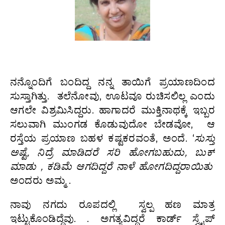
ನನ್ನೊಂದಿಗೆ ಬಂದಿದ್ದ ನನ್ನ ತಾಯಿಗೆ ಪ್ರಯಾಣದಿಂದ
ಸುಸ್ತಾಗಿತ್ತು. ತಲೆನೋವು, ಊಟವೂ ರುಚಿಸಲಿಲ್ಲ ಎಂದು
ಆಗಲೇ ವಿಶ್ರಮಿಸಿದ್ದರು. ಹಾಗಾದರೆ ಮುಕ್ತಿನಾಥಕ್ಕೆ ಇಬ್ಬರ
ಸಲುವಾಗಿ ಮುಂಗಡ ಕೊಡುವುದೋ ಬೇಡವೋ, ಆ
ರಸ್ತೆಯ ಪ್ರಯಾಣ ಬಹಳ ಕಷ್ಟಕರವಂತೆ, ಅಂದೆ. ‘
ಸುಸ್ತು
ಅಷ್ಟೆ
,
ನಿದ್ರೆ
ಮಾಡಿದರೆ
ಸರಿ
ಹೋಗಬಹುದು
,
ಬುಕ್
ಮಾಡು
,
ಕಡಿಮೆ
ಆಗದಿದ್ದರೆ
ನಾಳೆ
ಹೋಗದಿದ್ದರಾಯಿತು’
ಅಂದರು ಅಮ್ಮ .
ನಾವು ನಗದು ರೂಪದಲ್ಲಿ ಸ್ವಲ್ಪ ಹಣ ಮಾತ್ರ
ಇಟ್ಟುಕೊಂಡಿದ್ದೆವು. . ಅಗತ್ಯವಿದ್ದರೆ ಕಾರ್ಡ್ ಸ್ವೈಪ್