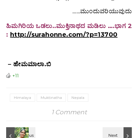
……ಮುಂದುವರಿಯುವುದು
ಹಿಮಗಿರಿಯ ಒಡಲು..ಮುಕ್ತಿನಾಥದ ಮಡಿಲು ….ಭಾಗ 2
:
http://surahonne.com/?p=13700
– ಹೇಮಮಾಲಾ.ಬಿ
+11
Himalaya
Muktinatha
Nepala
1 Comment