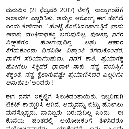
ಮರುದಿನ (21 ಫೆಬ್ರವರಿ 2017) ಬೆಳಗ್ಗೆ ನಾಲ್ಕುಗಂಟೆಗೆ
ಅಲಾರ್ಮ್ ಎಚ್ಚರಿಸಿತು. ಅಮ್ಮನ ಆರೋಗ್ಯ ಈಗ ಹೇಗಿದೆ
ಎಂದು ಕೇಳಿದಾಗ,
‘
ಹೊಟ್ಟೆ
ತೊಳೆಸಿದಂತಾಗುತ್ತಿದೆ
,
ನಾನು
ಈವತ್ತು
ಮುಕ್ತಿನಾಥಕ್ಕೂ
ಬರುವುದಿಲ್ಲ
,
ಪೋಖ್ರಾ
ನಗರ
ವೀಕ್ಷಣೆಗೂ
ಹೋಗುವುದಿಲ್ಲ
.
ಲಘು
ಆಹಾರ
ತೆಗೆದುಕೊಂಡು
ದಿನವಿಡೀ
ವಿಶ್ರಾಂತಿ
ತೆಗೆದುಕೊಂಡರೆ
,
ನಾಳೆಗೆ
ಸರಿಯಾಗಬಹುದು.
ನನಗೆ ಕಾಶಿ, ಪ್ರಯಾಗಕ್ಕೆ
ಹೋಗಲು ಸಿಕ್ಕಿದರೆ ಧಾರಾಳ ಸಾಕು.
ನನ್ನ
ವಯಸ್ಸಿಗೆ
ತಕ್ಕಂತೆ,
ನನ್ನ
ಕೈಲಾಗುವಷ್ಟೇ
ಪ್ರಯಾಣಿಸಿದರೆ
ಎಲ್ಲರಿಗೂ
ಅನುಕೂಲ’
ಅಂದರು !
ಈಗ ನನಗೆ ಇಕ್ಕಟ್ಟಿಗೆ ಸಿಲುಕಿದಂತಾಯಿತು. ಇಬ್ಬರಿಗಾಗಿ
ಟಿಕೆಟ್ ಕಾಯ್ದಿರಿಸಿ ಆಗಿದೆ. ಅಮ್ಮನನ್ನು ಬಿಟ್ಟು ಹೋಗಲು
ಮನಸ್ಸೊಪ್ಪದು, ನಾವಿಬ್ಬರು ಬರುವುದಿಲ್ಲ ಎಂದು ಈ
ಕೊನೆಯ ಹಂತದಲ್ಲಿ ಆಯೋಜಕರಿಗೆ ತಿಳಿಸಿದರೂ
ಪ್ರಯೋಜನವಾಗದು, ಯಾಕೆಂದರೆ ಇನ್ನು ಒಂದು