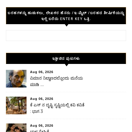
ಬರಹಗಳನ್ನು ಹುಡುಕಲು, ಲೇಖಕರ ಹೆಸರು /ಇ-ಮೈಲ್ /ಬರಹದ ಶೀರ್ಷಿಕೆಯನ್ನು
ಇಲ್ಲಿ ಬರೆದು ENTER KEY ಒತ್ತಿ.
Search for:
ಇತ್ತೀಚಿನ ಪುಟಗಳು
Aug 06, 2026
ವಿಮಾನ ನಿಲ್ದಾಣದಲ್ಲೊಂದು ಮನೆಯ
ಮಾಡಿ ….
Aug 06, 2026
ಕೆ ಎಸ್ ನ ದೃಷ್ಟಿ ಸೃಷ್ಟಿಯಲ್ಲಿ ಕವಿ ಕವಿತೆ
: ಭಾಗ 3
Aug 06, 2026
ಬಾಳ ಸ್ನೇಹಿತೆ