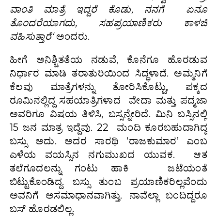
ವಾಂತಿ ಮಾತ್ರೆ
ಇದ್ದರೆ
ಕೊಡು
,
ನನಗೆ
ಏನೂ
ತೊಂದರೆಯಾಗದು
,
ಸಹಪ್ರಯಾಣಿಕರು
ಕಾಳಜಿ
ವಹಿಸುತ್ತಾರೆ
‘
ಅಂದರು.
ಹೀಗೆ ಅನಿಶ್ಚಿತತೆಯ ನಡುವೆ, ಕೊನೆಗೂ ಹೊರಡುವ
ನಿರ್ಧಾರ ಮಾಡಿ ತರಾತುರಿಯಿಂದ ಸಿದ್ಧಳಾದೆ. ಅಮ್ಮನಿಗೆ
ಕೆಲವು ಮಾತ್ರೆಗಳನ್ನು ತೋರಿಸಿಕೊಟ್ಟು, ಪಕ್ಕದ
ರೂಮಿನಲ್ಲಿದ್ದ ಸಹಯಾತ್ರಿಗಳಾದ ವೇದಾ ಮತ್ತು ಪದ್ಮಜಾ
ಅವರಿಗೂ ವಿಷಯ ತಿಳಿಸಿ, ಬಸ್ಸನ್ನೇರಿದೆ. ಮಿನಿ ಬಸ್ಸಿನಲ್ಲಿ
15 ಜನ ಮಾತ್ರ ಇದ್ದೆವು. 22 ಮಂದಿ ಕೂರಬಹುದಾಗಿದ್ದ
ಬಸ್ಸು ಅದು. ಅದರ ಸಾರಥಿ ‘ರಾಜಕುಮಾರ’ ಎಂಬ
ಎಳೆಯ ವಯಸ್ಸಿನ ನಗುಮುಖದ ಯುವಕ. ಆತ
ತಲೆಗೂದಲನ್ನು ಗಂಟು ಹಾಕಿ ಜಟೆಯಂತೆ
ಬಿಟ್ಟುಕೊಂಡಿದ್ದ. ಬಸ್ಸು ತುಂಬ ಪ್ರಯಾಣಿಕರಿಲ್ಲವೆಂದು
ಅವನಿಗೆ ಅಸಮಾಧಾನವಾಗಿತ್ತು. ನಾವೆಲ್ಲಾ ಬಂದಿದ್ದರೂ
ಬಸ್ ಹೊರಡಲಿಲ್ಲ.