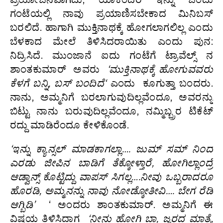
ಗಂಟೆಯಲ್ಲಿ ನಾವು ಪ್ರಯಾಣಿಸಬೇಕಾದ ಮಿನಿಬಸ್
ಬರಲಿದೆ. ಹಾಗಾಗಿ ಮುಕ್ತಿನಾಥಕ್ಕೆ ಹೋಗಲಾಗಲಿಲ್ಲ ಎಂದು
ಬೆಳಕಾದ ಮೇಲೆ ತಿಳಿಸಿದರಾಯಿತು ಎಂದು ಪುನ:
ನಿದ್ರಿಸಿದೆ. ಮುಂಜಾನೆ ಐದು ಗಂಟೆಗೆ ಟ್ರಾವೆಲ್ಸ್ ನ
ಶಾಂತಕುಮಾರ್ ಅವರು
‘
ಮುಕ್ತಿನಾಥಕ್ಕೆ
ಹೋಗುವವರು
ಕೆಳಗೆ
ಬನ್ನಿ
,
ಬಸ್
ಬಂದಿದೆ
‘
ಎಂದು ಕೂಗುತ್ತಾ ಬಂದರು.
ನಾನು, ಅಮ್ಮನಿಗೆ ಬರಲಾಗುವುದಿಲ್ಲವೆಂದೂ, ಅವರನ್ನು
ಬಿಟ್ಟು ನಾನು ಬರುವುದಿಲ್ಲವೆಂದೂ, ನಮ್ಮಿಬ್ಬ್ರರ ಟಿಕೆಟ್
ರದ್ದು ಮಾಡಿರೆಂದೂ ಕೇಳಿಕೊಂಡೆ.
‘
ಇನ್ನು
ಕ್ಯಾನ್ಸಲ್
ಮಾಡಕಾಗಲ್ಲಾ
….
ಜುಮ್
ಸಮ್
ನಿಂದ
ಎರಡು
ಜೀಪಿನ
ಬಾಡಿಗೆ
ತೆಕ್ಕೋಳ್ತಾರೆ
,
ಹೋಗಿಲ್ಲಾಂದ್ರೆ
ಆಡ್ವಾನ್ಸ್
ಕೊಟ್ಟಿದ್ದು
ವಾಪಸ್
ಸಿಗಲ್ಲ
….
ನೀವು
ಒಬ್ಬರಾದರೂ
ಹೊರಡಿ
,
ಅಮ್ಮನನ್ನು
ನಾವು
ನೋಡ್ಕೋತೀವಿ…. ಬೇಗ ರೆಡಿ
ಆಗ್ಬಿಡಿ’
‘ ಅಂದರು ಶಾಂತಕುಮಾರ್. ಅಮ್ಮನಿಗೆ ಈ
ವಿಷಯ ತಿಳಿಸಿದಾಗ
‘
ನೀನು
ಹೋಗಿ
ಬಾ
,
ಜ್ವರದ
ಮಾತ್ರೆ,