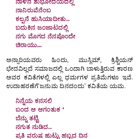
ನಾಳಿನ ಶುಭೋದಯದಲ್ಲಿ
ನಾನಿರುವೆನೆಂಬ
ಕಲ್ಪನೆ ಹುಸಿಯಾದೀತು..
ಬದುಕಿನ ಜಂಜಾಟದಲ್ಲಿ
ನಗು ಮೊಗದ ನೆನಪೊಂದೇ
ಚಿರಾಯು…
ಅನ್ಸಾರಿಯವರು ಹಿಂದು, ಮುಸ್ಲಿಮ್, ಕ್ರಿಶ್ಚಿಯನ್
ಭೇದವಿಲ್ಲದೆ ಸಮಾಜದಲ್ಲಿ ಒಂದಾಗಿ ಬಾಳುತ್ತಿರುವ ಕಾರಣ
ಅವರ ಕವಿತೆಗಳಲ್ಲಿ ಎಲ್ಲ ಧರ್ಮಗಳ ಪ್ರತಿಮೆಗಳೂ ಇವೆ.
ಉದಾಹರಣೆಗೆ’ಜನುಮ ದಿನದಂದು’ ಕವಿತೆಯ ಯಮ.
ನಿನ್ನೆಯ ಕನಸಲಿ
ಬಂದ ಆ ಆಗಂತುಕ ‘
ಬೆನ್ನು ತಟ್ಟಿ
ನಗುತ ನುಡಿದ..
ಪ್ರತಿ ವರುಷ ಹುಟ್ಟು ಹಬ್ಬದ ದಿನ