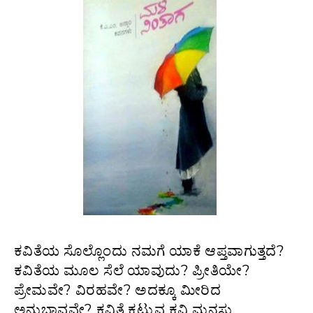
ಕವಿತೆಯ ಸೊಲ್ಲೊಂದು ನಮಗೆ ಯಾಕೆ ಆಪ್ತವಾಗುತ್ತದೆ?
ಕವಿತೆಯ ಮೂಲ ಸೆಲೆ ಯಾವುದು? ಪ್ರೀತಿಯೇ?
ಪ್ರೇಮವೇ? ವಿರಹವೇ? ಅದಕ್ಕೂ ಮೀರಿದ
ಅನುಭಾವವೇ? ಕವಿತೆ ಕಟ್ಟುವ ಕವಿ ಮನಸು