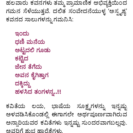
ಹಲವಾರು ಕವನಗಳು ತಮ್ಮ ಪ್ರಾಮಾಣಿಕ ಅಭಿವ್ಯಕ್ತಿಯಿಂದ
ಗಮನ ಸೆಳೆಯುತ್ತವೆ. ದಲಿತ ಸಂವೇದನೆಯುಳ್ಳ ‘ಅಸ್ಪೃಶ್ಯ’
ಕವನದ ಸಾಲುಗಳನ್ನು ಗಮನಿಸಿ:
ಇಂದು
ಧಣಿ ಮನೆಯ
ಅಟ್ಟದಲಿ ಗೂಡು
ಕಟ್ಟಿದ
ಜೇನ ತೆಗೆದು
ಅವನ ಕೈಗಿತ್ತಾಗ
ದಕ್ಕಿದ್ದು
ಹಳಸಿದ ತಂಗಳನ್ನ..!!
ಕವಿತೆಯ ಲಯ, ಭಾಷೆಯ ಸೂಕ್ಷ್ಮಗಳನ್ನು ಇನ್ನಷ್ಟು
ಅಳವಡಿಸಿಕೊಂಡಲ್ಲಿ ಈಗಾಗಲೇ ಅರ್ಥಪೂರ್ಣವಾಗಿರುವ
ಅನ್ಸಾರಿಯವರ ಕವಿತೆಗಳು ಇನ್ನಷ್ಟು ಸುಂದರವಾಗಬಲ್ಲವು.
ಅವರಿಗೆ ಶುಭ ಹಾರೈಕೆಗಳು.