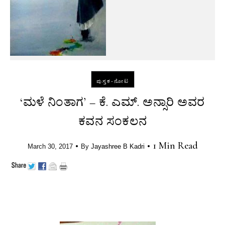
ಪುಸ್ತಕ-ನೋಟ
‘ಮಳೆ ನಿಂತಾಗ’ – ಕೆ. ಎಮ್. ಅನ್ಸಾರಿ ಅವರ
ಕವನ ಸಂಕಲನ
•
•
1 Min Read
March 30, 2017
By
Jayashree B Kadri