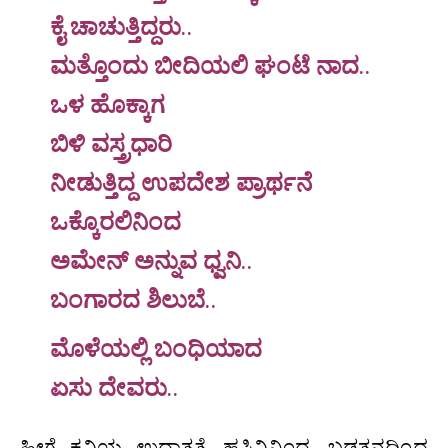
ಕೈ ಚಾಚುತ್ತಿದ್ದರು..
ಮತ್ತೊಂದು ಬೀದಿಯಲಿ ಘಂಟೆ ನಾದ..
ಒಳ ಹೊಕ್ಕಾಗ
ಬಿಳಿ ವಸ್ತ್ರಧಾರಿ
ನೀಡುತ್ತಿದ್ದ ಉಪದೇಶ ಪ್ರಾರ್ಥನೆ
ಒಕ್ಕೊರಲಿನಿಂದ
ಅಮೇನ್ ಅನ್ನುವ ಧ್ವನಿ..
ಬಂಗಾರದ ಶಿಲುಬೆ..
ಮೊಳೆಯಲ್ಲಿ ಬಂಧಿಯಾದ
ಏಸು ದೇವರು..
ಹೀಗೆ ಕವಿಯ ಉದಾತ್ತತೆ, ಹಸಿವಿನಿಂದ, ಬಡತನದಿಂದ