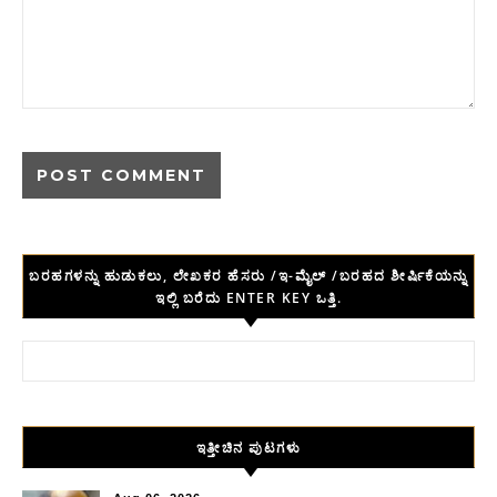
ಬರಹಗಳನ್ನು ಹುಡುಕಲು, ಲೇಖಕರ ಹೆಸರು /ಇ-ಮೈಲ್ /ಬರಹದ ಶೀರ್ಷಿಕೆಯನ್ನು
ಇಲ್ಲಿ ಬರೆದು ENTER KEY ಒತ್ತಿ.
Search for:
ಇತ್ತೀಚಿನ ಪುಟಗಳು