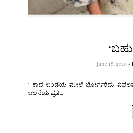
‘ಬಹು 
June 18, 2020
•
‘ ಕಾದ ಬಂಡೆಯ ಮೇಲೆ ಭೋರ್ಗರೆದು ವಿಫಲವ
ಚಲನೆಯ ಪ್ರತಿ…