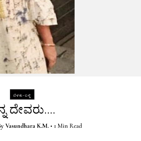
ಬೆಳಕು-ಬಳ್ಳಿ
ನ್ನ ದೇವರು….
By
Vasundhara K.M.
•
1 Min Read