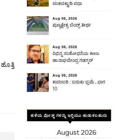
ದಂತವಕ್ತ್ರಾದಿ ವಧಾ
Aug 06, 2026
ಪುಣ್ಯಕ್ಷೇತ್ರ ಬೆಂದ್ರ್ ತೀರ್ಥ
Aug 06, 2026
ವಿಭಿನ್ನ ಸಂಶೋಧನೆಯ ಕಣಜ
ಡಾ.ರಾಘವೇಂದ್ರ ಗಡಗ್ಕರ್
Aug 06, 2026
ಕಾದಂಬರಿ : ಬದುಕು ಭ್ರಮೆ , ಭಾಗ
10
ಹಳೆಯ ಪೋಸ್ಟ್ ಗಳನ್ನು ಇಲ್ಲಿಯೂ ಹುಡುಕಬಹುದು
August 2026