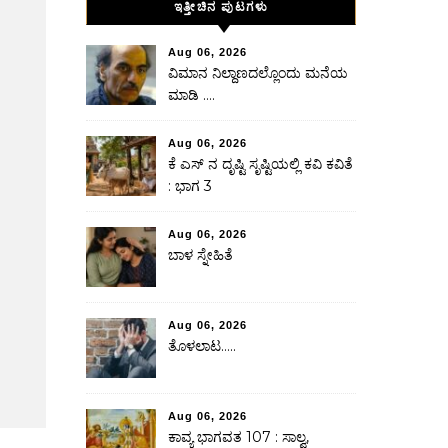
ಇತ್ತೀಚಿನ ಪುಟಗಳು
Aug 06, 2026
ವಿಮಾನ ನಿಲ್ದಾಣದಲ್ಲೊಂದು ಮನೆಯ
ಮಾಡಿ ….
Aug 06, 2026
ಕೆ ಎಸ್ ನ ದೃಷ್ಟಿ ಸೃಷ್ಟಿಯಲ್ಲಿ ಕವಿ ಕವಿತೆ
: ಭಾಗ 3
Aug 06, 2026
ಬಾಳ ಸ್ನೇಹಿತೆ
Aug 06, 2026
ತೊಳಲಾಟ…..
Aug 06, 2026
ಕಾವ್ಯ ಭಾಗವತ 107 : ಸಾಲ್ವ,