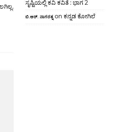
ಸೃಷ್ಟಿಯಲ್ಲಿ ಕವಿ ಕವಿತೆ : ಭಾಗ 2
on
ಕನ್ನಡ ಕೋಗಿಲೆ
ಬಿ.ಆರ್. ನಾಗರತ್ನ