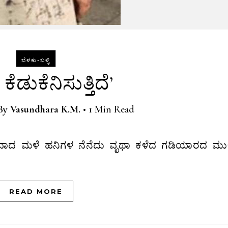
ಬೆಳಕು-ಬಳ್ಳಿ
ಕೆಡುಕೆನಿಸುತ್ತಿದೆ’
By
Vasundhara K.M.
•
1 Min Read
ಾದ ಮಳೆ ಹನಿಗಳ ನೆನೆದು ವೃಥಾ ಕಳೆದ ಗಡಿಯಾರದ ಮುಳ
READ MORE