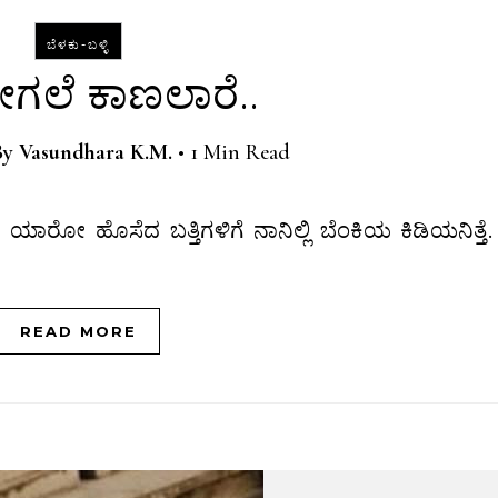
ಬೆಳಕು-ಬಳ್ಳಿ
ಗಲೆ ಕಾಣಲಾರೆ..
By
Vasundhara K.M.
•
1 Min Read
READ MORE