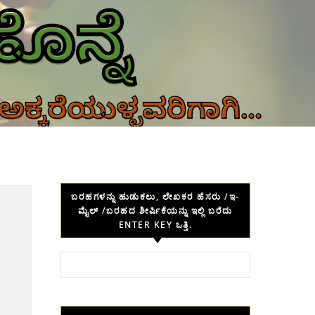
ಬರಹಗಳನ್ನು ಹುಡುಕಲು, ಲೇಖಕರ ಹೆಸರು /ಇ-
ಮೈಲ್ /ಬರಹದ ಶೀರ್ಷಿಕೆಯನ್ನು ಇಲ್ಲಿ ಬರೆದು
ENTER KEY ಒತ್ತಿ.
Search for: