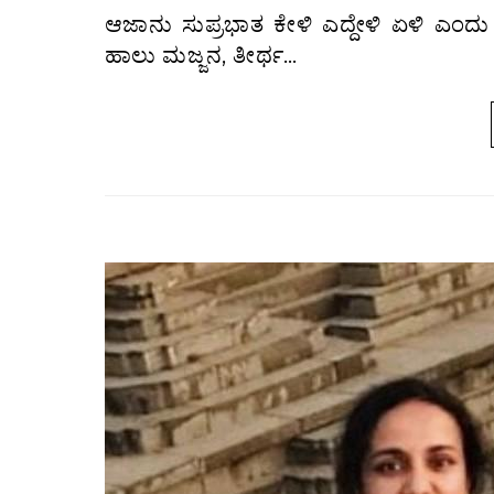
ಆಜಾನು ಸುಪ್ರಭಾತ ಕೇಳಿ ಎದ್ದೇಳಿ ಏಳಿ ಎಂದು ಜನರನ್ನೂ ತನ್ನನ್ನೂ ಎಚ್ಚರಿಸಿಕೊಳ್ಳಲು ನನ್ನ ದೇವರೆಂದೂ ಮಲಗಿಲ್ಲ.
ಹಾಲು ಮಜ್ಜನ, ತೀರ್ಥ…